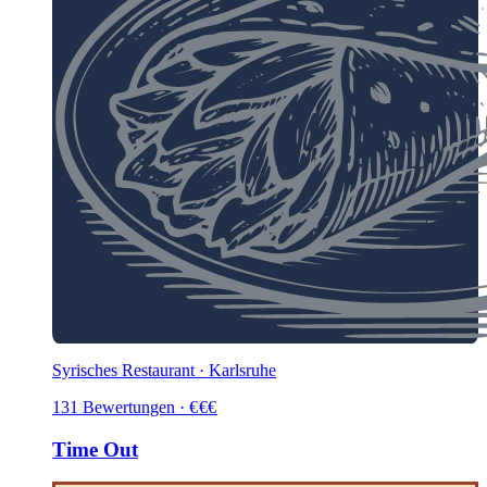
Syrisches Restaurant · Karlsruhe
131
Bewertungen
·
€
€
€
Time Out