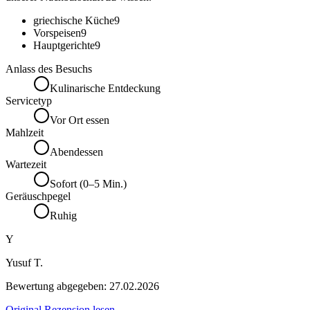
griechische Küche
9
Vorspeisen
9
Hauptgerichte
9
Anlass des Besuchs
Kulinarische Entdeckung
Servicetyp
Vor Ort essen
Mahlzeit
Abendessen
Wartezeit
Sofort (0–5 Min.)
Geräuschpegel
Ruhig
Y
Yusuf T.
Bewertung abgegeben:
27.02.2026
Original Rezension lesen