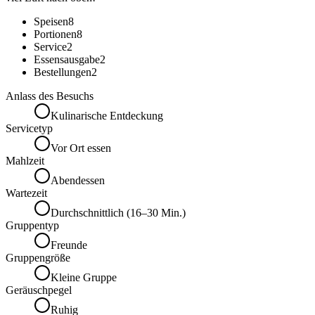
Speisen
8
Portionen
8
Service
2
Essensausgabe
2
Bestellungen
2
Anlass des Besuchs
Kulinarische Entdeckung
Servicetyp
Vor Ort essen
Mahlzeit
Abendessen
Wartezeit
Durchschnittlich (16–30 Min.)
Gruppentyp
Freunde
Gruppengröße
Kleine Gruppe
Geräuschpegel
Ruhig