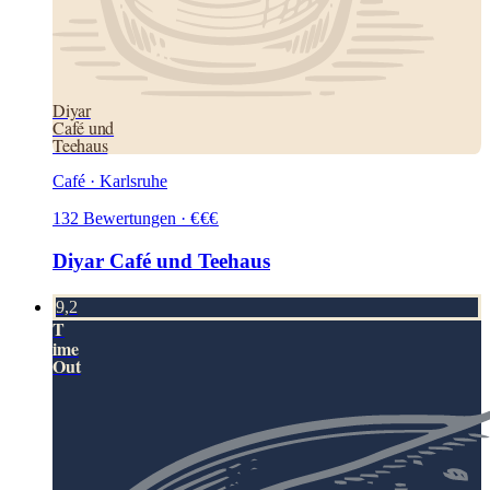
Diyar
Café und
Teehaus
Café · Karlsruhe
132
Bewertungen
·
€
€
€
Diyar Café und Teehaus
9,2
T
ime
Out