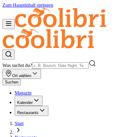
Zum Hauptinhalt springen
Was suchst du?
Ort wählen
Suchen
Magazin
Kalender
Restaurants
Start