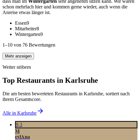
dass man im
Wintergarten
sehr angenehm sitzen kann. Wir waren
schon mehrfach hier und kommen gerne wieder, auch wenn die
Anreise etwas länger ist.
Essen
9
Mitarbeiter
8
Wintergarten
9
1–10 von 76 Bewertungen
Mehr anzeigen
Weiter stöbern
Top Restaurants in
Karlsruhe
Die am besten bewerteten Restaurants in
Karlsruhe
, sortiert nach
ihrem Gesamtscore.
Alle in
Karlsruhe
9,3
M
evlAna