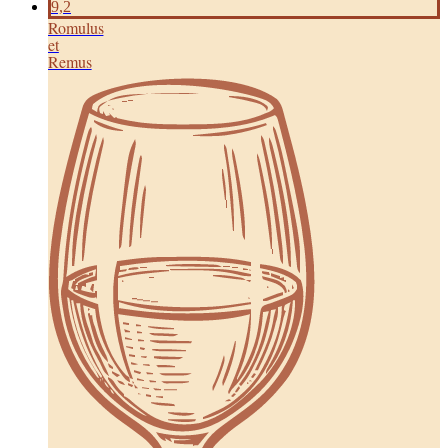
9,2
Romulus
et
Remus