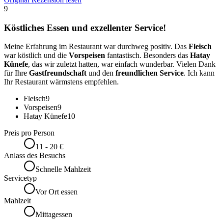
9
Köstliches Essen und exzellenter Service!
Meine Erfahrung im Restaurant war durchweg positiv. Das
Fleisch
war köstlich und die
Vorspeisen
fantastisch. Besonders das
Hatay
Künefe
, das wir zuletzt hatten, war einfach wunderbar. Vielen Dank
für Ihre
Gastfreundschaft
und den
freundlichen Service
. Ich kann
Ihr Restaurant wärmstens empfehlen.
Fleisch
9
Vorspeisen
9
Hatay Künefe
10
Preis pro Person
11 - 20 €
Anlass des Besuchs
Schnelle Mahlzeit
Servicetyp
Vor Ort essen
Mahlzeit
Mittagessen