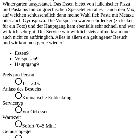
Wintergarten ausgestattet. Das Essen bietet von italienischer Pizza
und Pasta bis hin zu griechischen Speisetellern alles – auch den Mix,
auf welchen schlussendlich dann meine Wahl fiel: Pasta mit Metaxa
oder auch Gyrospizza. Die Vorspeisen waren sehr lecker (zu lecker
für ein Foto) und der Hauptgang kam ebenfalls sehr schnell und war
wirklich sehr gut. Der Service war wirklich stets aufmerksam und
auch nicht zu aufdringlich. Alles in allem ein gelungener Besuch
und wir kommen gerne wieder!
Essen
9
Vorspeisen
9
Hauptgang
9
Preis pro Person
11 - 20 €
Anlass des Besuchs
Kulinarische Entdeckung
Servicetyp
Vor Ort essen
Wartezeit
Sofort (0–5 Min.)
Geräuschpegel