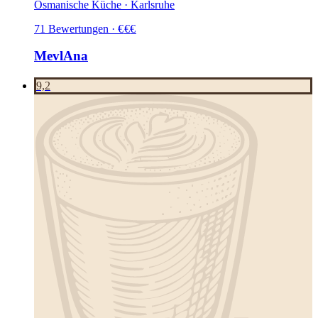
Osmanische Küche · Karlsruhe
71
Bewertungen
·
€
€
€
MevlAna
9,2