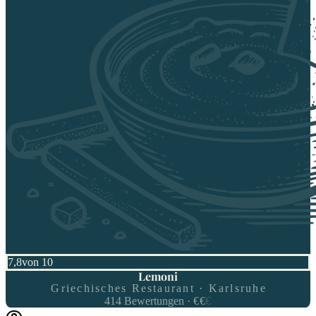
7,8
von 10
Lemoni
Griechisches Restaurant · Karlsruhe
414
Bewertungen
·
€
€
€