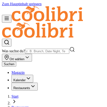
Zum Hauptinhalt springen
Was suchst du?
Ort wählen
Suchen
Magazin
Kalender
Restaurants
Start