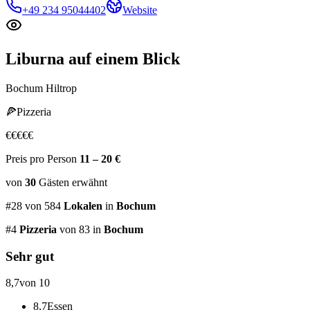
+49 234 95044402
Website
Liburna
auf einem Blick
Bochum Hiltrop
🍕
Pizzeria
€
€
€
€
€
Preis pro Person
11 – 20 €
von
30
Gästen
erwähnt
#
28
von
584
Lokalen
in
Bochum
#
4
Pizzeria
von 83
in
Bochum
Sehr gut
8,7
von 10
8,7
Essen