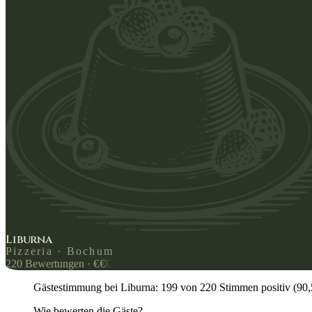
Liburna
Pizzeria · Bochum
220
Bewertungen
·
€
€
€
Gästestimmung bei Liburna: 199 von 220 Stimmen positiv (90,5 %
Wie bewerten die Gäste?