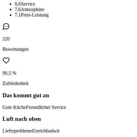
8,6
Service
7,6
Atmosphäre
7,1
Preis-Leistung
220
Bewertungen
90,5 %
Zufriedenheit
Das kommt gut an
Gute Küche
Freundlicher Service
Luft nach oben
Lieferprobleme
Erreichbarkeit