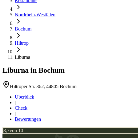
Restaurants
Nordrhein-Westfalen
Bochum
Hiltrop
Liburna
Liburna
in
Bochum
Hiltroper Str. 362, 44805 Bochum
Überblick
|
Check
|
Bewertungen
8,7
von 10