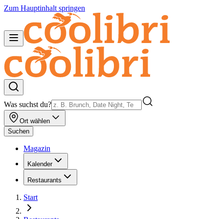
Zum Hauptinhalt springen
Was suchst du?
Ort wählen
Suchen
Magazin
Kalender
Restaurants
Start