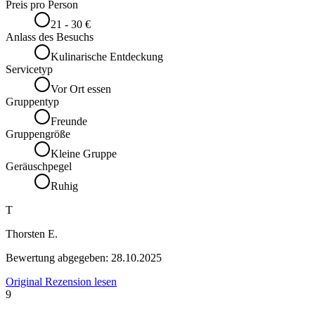
Preis pro Person
21 - 30 €
Anlass des Besuchs
Kulinarische Entdeckung
Servicetyp
Vor Ort essen
Gruppentyp
Freunde
Gruppengröße
Kleine Gruppe
Geräuschpegel
Ruhig
T
Thorsten E.
Bewertung abgegeben:
28.10.2025
Original Rezension lesen
9