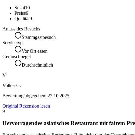
Sushi
10
Preise
9
Qualität
9
Anlass des Besuchs
Stammgastbesuch
Servicetyp
Vor Ort essen
Geräuschpegel
Durchschnittlich
V
Volker G.
Bewertung abgegeben:
22.10.2025
Original Rezension lesen
9
Hervorragendes asiatisches Restaurant mit fairem Pre
Ein sehr gutes asiatisches Restaurant. Bitte nicht von der Gesamtb