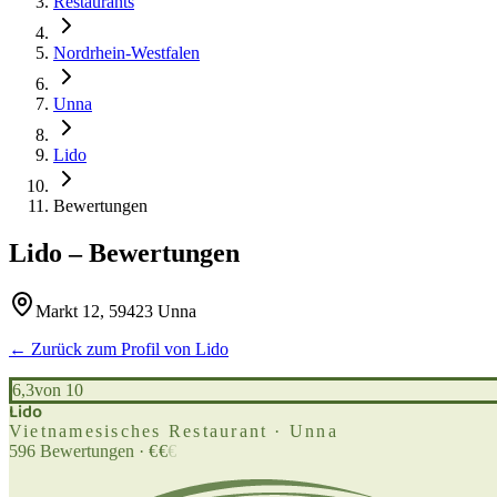
Restaurants
Nordrhein-Westfalen
Unna
Lido
Bewertungen
Lido
– Bewertungen
Markt 12, 59423 Unna
← Zurück zum Profil von
Lido
6,3
von 10
Lido
Vietnamesisches Restaurant · Unna
596
Bewertungen
·
€
€
€