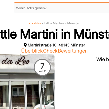
coolibri
»
Little Martini – Münster
ittle Martini in Münst
Martinistraße 10, 48143 Münster
Überblick
Check
Bewertungen
Wie b
7
von 10