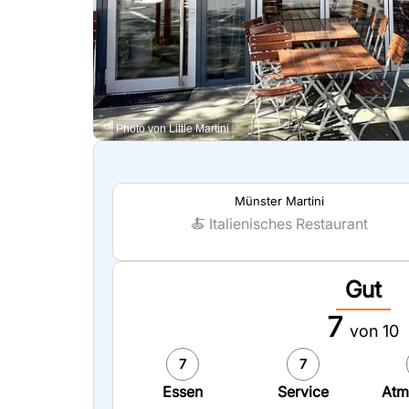
Photo von Little Martini
Münster Martini
🍝
Italienisches Restaurant
Gut
7
von 10
7
7
Essen
Service
Atm