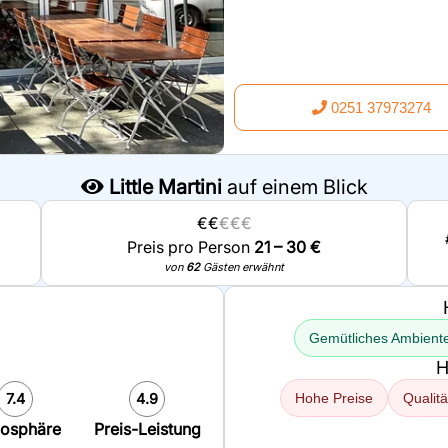
0251 37973274
Little Martini
auf einem Blick
€€
€€€
Preis pro Person
21 – 30 €
von
62
Gästen erwähnt
Gemütliches Ambient
H
7.4
4.9
Hohe Preise
Qualit
osphäre
Preis-Leistung