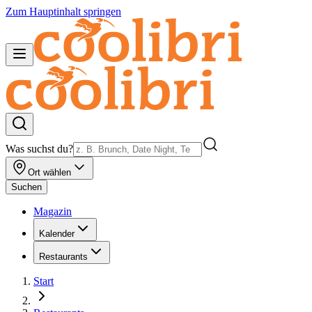
Zum Hauptinhalt springen
Was suchst du?
Ort wählen
Suchen
Magazin
Kalender
Restaurants
Start