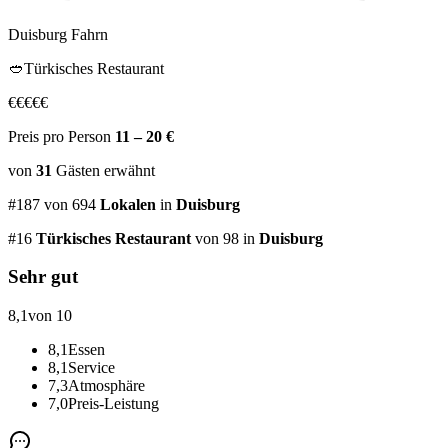
Duisburg Fahrn
🥙
Türkisches Restaurant
€
€
€
€
€
Preis pro Person
11 – 20 €
von
31
Gästen
erwähnt
#
187
von
694
Lokalen
in
Duisburg
#
16
Türkisches Restaurant
von 98
in
Duisburg
Sehr gut
8,1
von 10
8,1
Essen
8,1
Service
7,3
Atmosphäre
7,0
Preis-Leistung