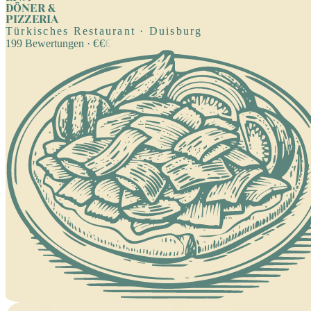
DÖNER &
PIZZERIA
Türkisches Restaurant · Duisburg
199
Bewertungen
·
€
€
€