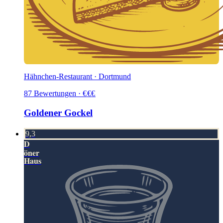
Hähnchen-Restaurant · Dortmund
87
Bewertungen
·
€
€
€
Goldener Gockel
9,3
D
öner
Haus