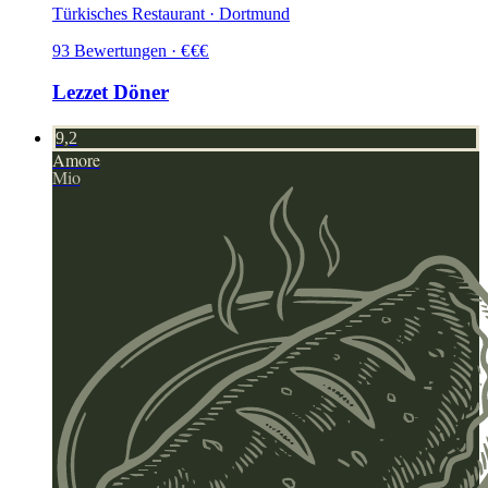
Türkisches Restaurant · Dortmund
93
Bewertungen
·
€
€
€
Lezzet Döner
9,2
Amore
Mio