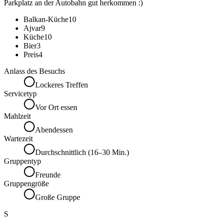
Parkplatz an der Autobahn gut herkommen :)
Balkan-Küche
10
Ajvar
9
Küche
10
Bier
3
Preis
4
Anlass des Besuchs
Lockeres Treffen
Servicetyp
Vor Ort essen
Mahlzeit
Abendessen
Wartezeit
Durchschnittlich (16–30 Min.)
Gruppentyp
Freunde
Gruppengröße
Große Gruppe
S