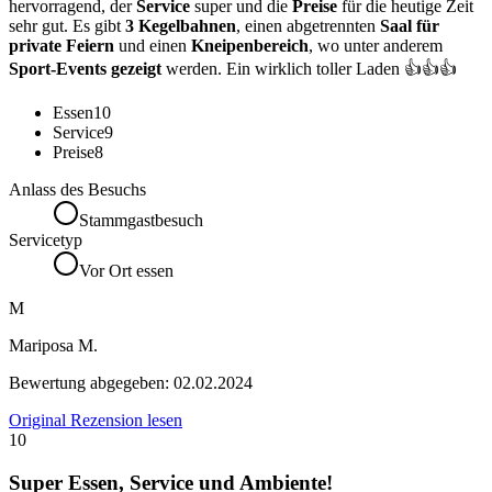
hervorragend, der
Service
super und die
Preise
für die heutige Zeit
sehr gut. Es gibt
3 Kegelbahnen
, einen abgetrennten
Saal für
private Feiern
und einen
Kneipenbereich
, wo unter anderem
Sport-Events gezeigt
werden. Ein wirklich toller Laden 👍👍👍
Essen
10
Service
9
Preise
8
Anlass des Besuchs
Stammgastbesuch
Servicetyp
Vor Ort essen
M
Mariposa M.
Bewertung abgegeben:
02.02.2024
Original Rezension lesen
10
Super Essen, Service und Ambiente!