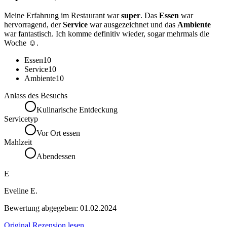
Meine Erfahrung im Restaurant war
super
. Das
Essen
war
hervorragend, der
Service
war ausgezeichnet und das
Ambiente
war fantastisch. Ich komme definitiv wieder, sogar mehrmals die
Woche ☺️.
Essen
10
Service
10
Ambiente
10
Anlass des Besuchs
Kulinarische Entdeckung
Servicetyp
Vor Ort essen
Mahlzeit
Abendessen
E
Eveline E.
Bewertung abgegeben:
01.02.2024
Original Rezension lesen