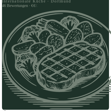
Internationale Küche · Dortmund
46
Bewertungen
·
€
€
€