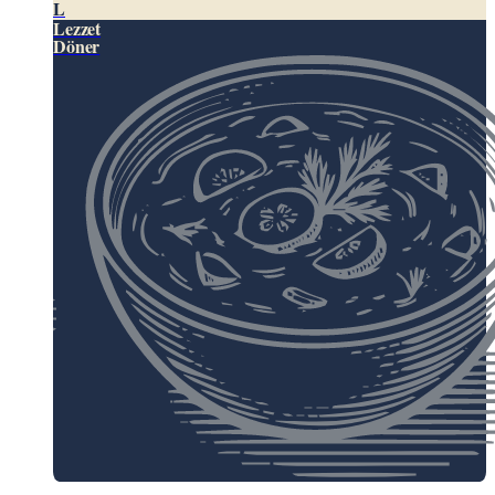
L
Lezzet
Döner