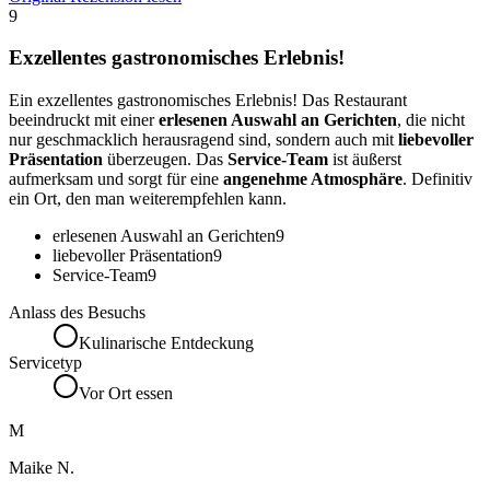
9
Exzellentes gastronomisches Erlebnis!
Ein exzellentes gastronomisches Erlebnis! Das Restaurant
beeindruckt mit einer
erlesenen Auswahl an Gerichten
, die nicht
nur geschmacklich herausragend sind, sondern auch mit
liebevoller
Präsentation
überzeugen. Das
Service-Team
ist äußerst
aufmerksam und sorgt für eine
angenehme Atmosphäre
. Definitiv
ein Ort, den man weiterempfehlen kann.
erlesenen Auswahl an Gerichten
9
liebevoller Präsentation
9
Service-Team
9
Anlass des Besuchs
Kulinarische Entdeckung
Servicetyp
Vor Ort essen
M
Maike N.