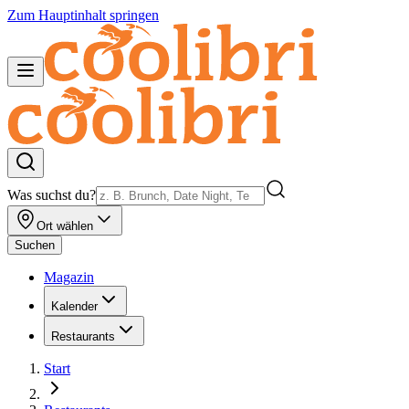
Zum Hauptinhalt springen
Was suchst du?
Ort wählen
Suchen
Magazin
Kalender
Restaurants
Start