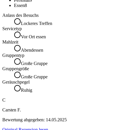
Personal
9
Essen
8
Anlass des Besuchs
Lockeres Treffen
Servicetyp
Vor Ort essen
Mahlzeit
Abendessen
Gruppentyp
Große Gruppe
Gruppengröße
Große Gruppe
Geräuschpegel
Ruhig
C
Carsten F.
Bewertung abgegeben:
14.05.2025
Original Rezension lesen