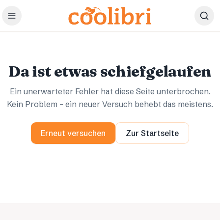
Zum Hauptinhalt springen
Ups.
Ups.
Da ist etwas schiefgelaufen
Ein unerwarteter Fehler hat diese Seite unterbrochen.
Kein Problem – ein neuer Versuch behebt das meistens.
Erneut versuchen
Zur Startseite