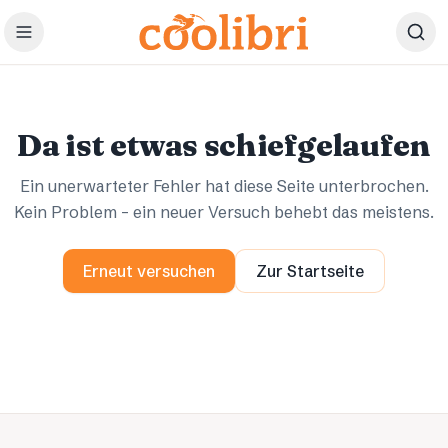
Zum Hauptinhalt springen
Ups.
Ups.
Da ist etwas schiefgelaufen
Ein unerwarteter Fehler hat diese Seite unterbrochen.
Kein Problem – ein neuer Versuch behebt das meistens.
Erneut versuchen
Zur Startseite