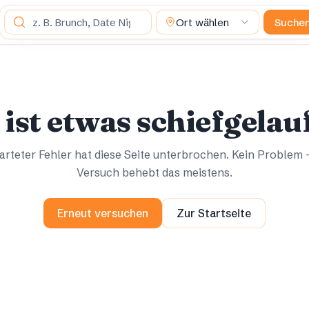
Was suchst du?
Ort wählen
Suche
Ups.
Ups.
 ist etwas schiefgelau
rteter Fehler hat diese Seite unterbrochen. Kein Problem 
Versuch behebt das meistens.
Erneut versuchen
Zur Startseite