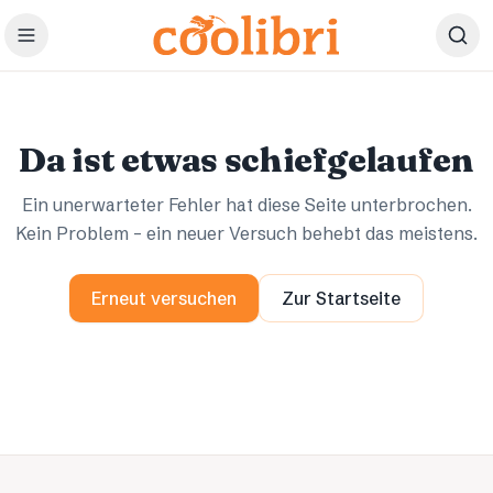
Zum Hauptinhalt springen
Ups.
Ups.
Da ist etwas schiefgelaufen
Ein unerwarteter Fehler hat diese Seite unterbrochen.
Kein Problem – ein neuer Versuch behebt das meistens.
Erneut versuchen
Zur Startseite