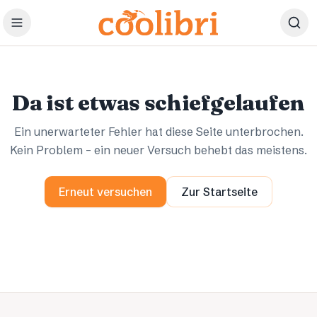
Zum Hauptinhalt springen
Ups.
Ups.
Da ist etwas schiefgelaufen
Ein unerwarteter Fehler hat diese Seite unterbrochen.
Kein Problem – ein neuer Versuch behebt das meistens.
Erneut versuchen
Zur Startseite