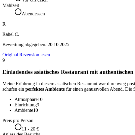
Mahlzeit
Abendessen
R
Rahel C.
Bewertung abgegeben:
20.10.2025
Original Rezension lesen
9
Einladendes asiatisches Restaurant mit authentischen
Meine Erfahrung in diesem asiatischen Restaurant war durchweg posi
schufen ein
perfektes Ambiente
für einen genussvollen Abend. Die
Atmosphäre
10
Einrichtung
9
Ambiente
10
Preis pro Person
11 - 20 €
Anlass des Besuchs