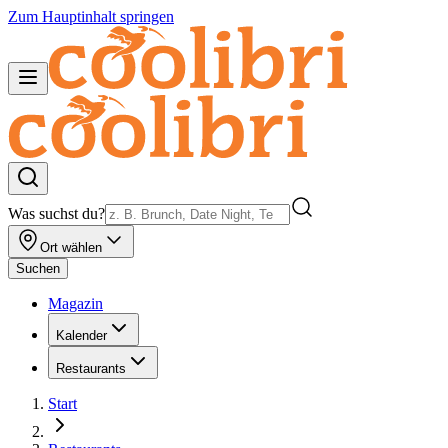
Zum Hauptinhalt springen
Was suchst du?
Ort wählen
Suchen
Magazin
Kalender
Restaurants
Start