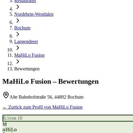
Restaurants
Nordrhein-Westfalen
Bochum
Langendreer
MaHiLo Fusion
Bewertungen
MaHiLo Fusion
– Bewertungen
Alte Bahnhofstraße 56, 44892 Bochum
← Zurück zum Profil von
MaHiLo Fusion
8,1
von 10
M
aHiLo