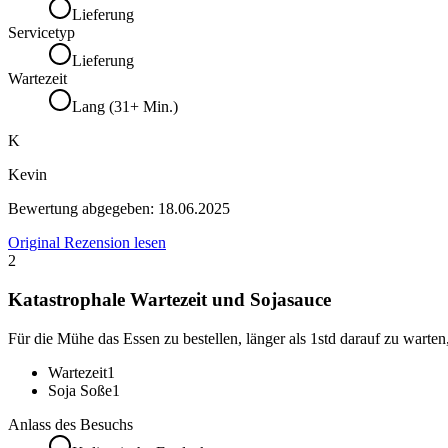
Lieferung
Servicetyp
Lieferung
Wartezeit
Lang (31+ Min.)
K
Kevin
Bewertung abgegeben:
18.06.2025
Original Rezension lesen
2
Katastrophale Wartezeit und Sojasauce
Für die Mühe das Essen zu bestellen, länger als 1std darauf zu wart
Wartezeit
1
Soja Soße
1
Anlass des Besuchs