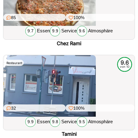
85
100%
Essen
Service
Atmosphäre
9.7
9.9
9.6
Chez Rami
9.6
Restaurant
von 10
32
100%
Essen
Service
Atmosphäre
9.9
9.8
9.5
Tamini