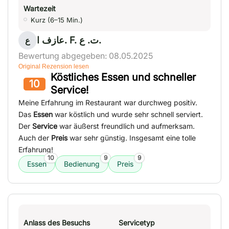
Wartezeit
Kurz (6–15 Min.)
عازف ا. F. ت. ع.
ع
Bewertung abgegeben: 08.05.2025
Original Rezension lesen
Köstliches Essen und schneller
10
Service!
Meine Erfahrung im Restaurant war durchweg positiv.
Das
Essen
war köstlich und wurde sehr schnell serviert.
Der
Service
war äußerst freundlich und aufmerksam.
Auch der
Preis
war sehr günstig. Insgesamt eine tolle
Erfahrung!
10
9
9
Essen
Bedienung
Preis
Anlass des Besuchs
Servicetyp