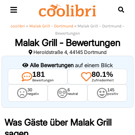
Skip
to
content
coolibri
»
Malak Grill – Dortmund
»
Malak Grill – Dortmund –
Bewertungen
Malak Grill - Bewertungen
Heroldstraße 4, 44145 Dortmund
Alle Bewertungen
auf einem Blick
181
80.1%
Bewertungen
Zufriedenheit
30
6
145
negativ
neutral
positiv
Was Gäste über
Malak Grill
sagen