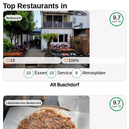
Top Restaurants in
9.7
Restaurant
von 10
10
100%
Essen
Service
Atmosphäre
10
10
8
Alt Buschdorf
9.7
Libanesisches Restaurant
von 10