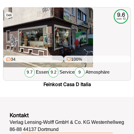
9.6
Deli
von 10
34
100%
Essen
Service
Atmosphäre
9.7
9.2
9
Feinkost Casa D Italia
Kontakt
Verlag Lensing-Wolff GmbH & Co. KG Westenhellweg
86-88 44137 Dortmund