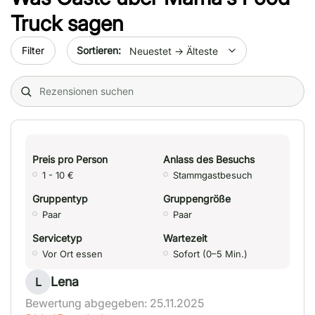
Truck
sagen
Sort by date
Filter
Search (title/text)
Preis pro Person
Anlass des Besuchs
1 - 10 €
Stammgastbesuch
Gruppentyp
Gruppengröße
Paar
Paar
Servicetyp
Wartezeit
Vor Ort essen
Sofort (0–5 Min.)
Lena
L
Bewertung abgegeben: 25.11.2025