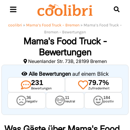
Skip
to
content
coolibri
»
Mama’s Food Truck – Bremen
»
Mama’s Food Truck –
Bremen – Bewertungen
Mama's Food Truck -
Bewertungen
Neuenlander Str. 73B, 28199 Bremen
Alle Bewertungen
auf einem Blick
231
79.7%
Bewertungen
Zufriedenheit
36
11
184
negativ
neutral
positiv
Was Gäste über
Mama's Food