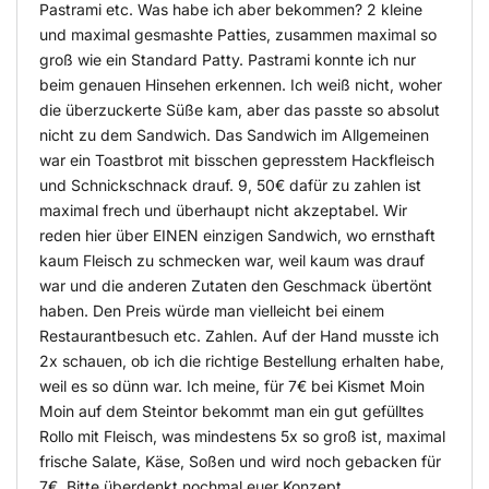
Pastrami etc. Was habe ich aber bekommen? 2 kleine
und maximal gesmashte Patties, zusammen maximal so
groß wie ein Standard Patty. Pastrami konnte ich nur
beim genauen Hinsehen erkennen. Ich weiß nicht, woher
die überzuckerte Süße kam, aber das passte so absolut
nicht zu dem Sandwich. Das Sandwich im Allgemeinen
war ein Toastbrot mit bisschen gepresstem Hackfleisch
und Schnickschnack drauf. 9, 50€ dafür zu zahlen ist
maximal frech und überhaupt nicht akzeptabel. Wir
reden hier über EINEN einzigen Sandwich, wo ernsthaft
kaum Fleisch zu schmecken war, weil kaum was drauf
war und die anderen Zutaten den Geschmack übertönt
haben. Den Preis würde man vielleicht bei einem
Restaurantbesuch etc. Zahlen. Auf der Hand musste ich
2x schauen, ob ich die richtige Bestellung erhalten habe,
weil es so dünn war. Ich meine, für 7€ bei Kismet Moin
Moin auf dem Steintor bekommt man ein gut gefülltes
Rollo mit Fleisch, was mindestens 5x so groß ist, maximal
frische Salate, Käse, Soßen und wird noch gebacken für
7€. Bitte überdenkt nochmal euer Konzept.