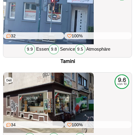
32
100%
Essen
Service
Atmosphäre
9.9
9.8
9.5
Tamini
9.6
Deli
von 10
34
100%