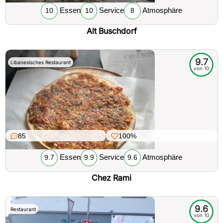
Essen
Service
Atmosphäre
10
10
8
Alt Buschdorf
9.7
Libanesisches Restaurant
von 10
85
100%
Essen
Service
Atmosphäre
9.7
9.9
9.6
Chez Rami
9.6
Restaurant
von 10