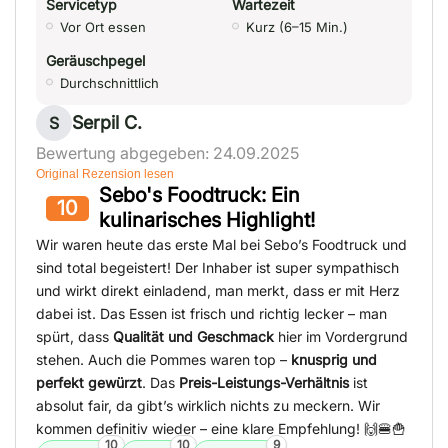
Servicetyp
Wartezeit
Vor Ort essen
Kurz (6–15 Min.)
Geräuschpegel
Durchschnittlich
Serpil C.
S
Bewertung abgegeben: 24.09.2025
Original Rezension lesen
Sebo's Foodtruck: Ein
10
kulinarisches Highlight!
Wir waren heute das erste Mal bei Sebo’s Foodtruck und
sind total begeistert! Der Inhaber ist super sympathisch
und wirkt direkt einladend, man merkt, dass er mit Herz
dabei ist. Das Essen ist frisch und richtig lecker – man
spürt, dass
Qualität und Geschmack
hier im Vordergrund
stehen. Auch die Pommes waren top –
knusprig und
perfekt gewürzt
. Das
Preis-Leistungs-Verhältnis
ist
absolut fair, da gibt’s wirklich nichts zu meckern. Wir
kommen definitiv wieder – eine klare Empfehlung! 🙌🍔🍟
10
10
9