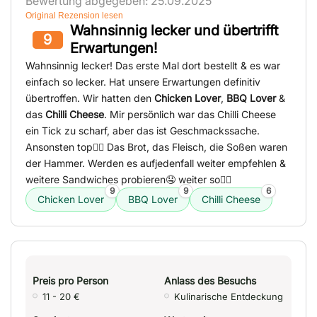
Bewertung abgegeben: 25.09.2025
Original Rezension lesen
Wahnsinnig lecker und übertrifft
9
Erwartungen!
Wahnsinnig lecker! Das erste Mal dort bestellt & es war
einfach so lecker. Hat unsere Erwartungen definitiv
übertroffen. Wir hatten den
Chicken Lover
,
BBQ Lover
&
das
Chilli Cheese
. Mir persönlich war das Chilli Cheese
ein Tick zu scharf, aber das ist Geschmackssache.
Ansonsten top👍🏻 Das Brot, das Fleisch, die Soßen waren
der Hammer. Werden es aufjedenfall weiter empfehlen &
weitere Sandwiches probieren🤤 weiter so👌🏻
9
9
6
Chicken Lover
BBQ Lover
Chilli Cheese
Preis pro Person
Anlass des Besuchs
11 - 20 €
Kulinarische Entdeckung