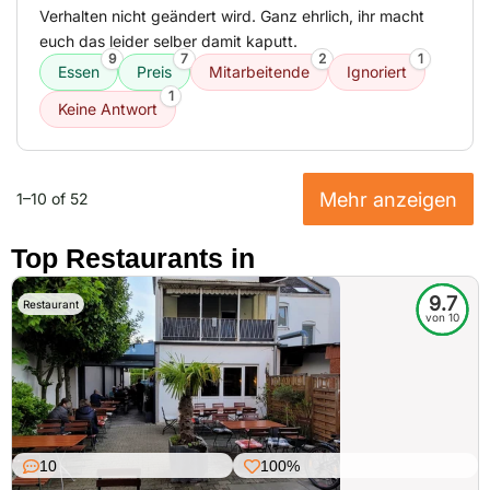
Verhalten nicht geändert wird. Ganz ehrlich, ihr macht
euch das leider selber damit kaputt.
9
7
2
1
Essen
Preis
Mitarbeitende
Ignoriert
1
Keine Antwort
Mehr anzeigen
1–10 of 52
Top Restaurants in
9.7
Restaurant
von 10
10
100%