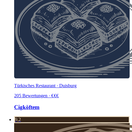
Türkisches Restaurant · Duisburg
205
Bewertungen
·
€
€
€
Cigköftem
9,2