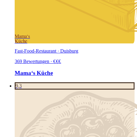
Mama‘s
Küche
Fast-Food-Restaurant · Duisburg
369
Bewertungen
·
€
€
€
Mama‘s Küche
9,3