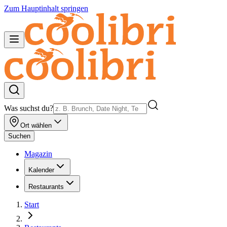
Zum Hauptinhalt springen
Was suchst du?
Ort wählen
Suchen
Magazin
Kalender
Restaurants
Start