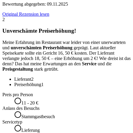
Bewertung abgegeben:
09.11.2025
Original Rezension lesen
2
Unverschämte Preiserhöhung!
Meine Erfahrung im Restaurant war leider von einer unerwarteten
und
unverschämten Preiserhöhung
geprägt. Laut aktueller
Speisekarte sollte ein Gericht 16, 50 € kosten. Der Lieferant
verlangte jedoch 18, 50 € – eine Erhöhung um 2 €! Wie dreist ist das
denn? Das hat meine Erwartungen an den
Service
und die
Preisgestaltung
stark getrübt.
Lieferant
2
Preiserhöhung
1
Preis pro Person
11 - 20 €
Anlass des Besuchs
Stammgastbesuch
Servicetyp
Lieferung