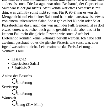
anders als sonst. Die Lasagne war ohne Béchamel, der Capricciosa
Salat war leider gar nichts. Statt Gouda war etwas Schafskäse mit
drin, was definitiv sonst nicht so war. Für 9, 90 € war es von der
Menge nicht mal ein kleiner Salat und hatte nicht ansatzweise etwas
von einem italienischen Salat. Sonst gab es bei Nudeln oder Salat
Pizzabrötchen dazu, auch das war nicht der Fall. Generell ist es dort
etwas teurer, was bisher auch gerne gezahlt wurde, aber das ist in
keinem Fall mehr die gleiche Pizzeria wie sonst. Auch bei
Lieferando konnten keine Getränke bestellt werden. Ich habe echt
zweimal geschaut, ob es die gleiche Pizzeria wie sonst war, aber
irgendwas stimmt nicht. Leider stimmte das Preis-Leistungs-
Verhältnis null.
Lasagne
2
Capricciosa Salat
1
Schafskäse
2
Anlass des Besuchs
Lieferung
Servicetyp
Lieferung
Wartezeit
Lang (31+ Min.)