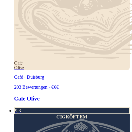
Cafe
Olive
Café · Duisburg
203
Bewertungen
·
€
€
€
Cafe Olive
9,3
CIGKÖFTEM