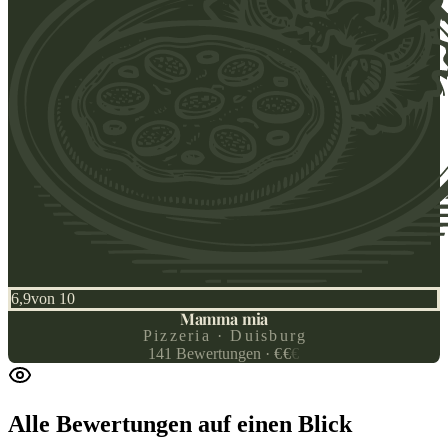
6,9
von 10
Mamma mia
Pizzeria · Duisburg
141
Bewertungen
·
€
€
€
Alle Bewertungen
auf einen Blick