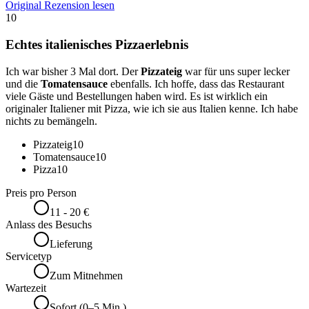
Original Rezension lesen
10
Echtes italienisches Pizzaerlebnis
Ich war bisher 3 Mal dort. Der
Pizzateig
war für uns super lecker
und die
Tomatensauce
ebenfalls. Ich hoffe, dass das Restaurant
viele Gäste und Bestellungen haben wird. Es ist wirklich ein
originaler Italiener mit Pizza, wie ich sie aus Italien kenne. Ich habe
nichts zu bemängeln.
Pizzateig
10
Tomatensauce
10
Pizza
10
Preis pro Person
11 - 20 €
Anlass des Besuchs
Lieferung
Servicetyp
Zum Mitnehmen
Wartezeit
Sofort (0–5 Min.)