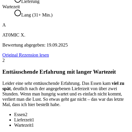
Lieferung
Wartezeit
Lang (31+ Min.)
A
AT0MIC X.
Bewertung abgegeben:
19.09.2025
Original Rezension lesen
2
Enttäuschende Erfahrung mit langer Wartezeit
Leider eine sehr enttäuschende Erfahrung. Das Essen kam
viel zu
spät
, deutlich nach der angegebenen Lieferzeit von über zwei
Stunden. Wenn man hungrig wartet und es einfach nicht kommt,
verliert man die Lust. So etwas geht gar nicht – das war das letzte
Mal, dass ich hier bestellt habe.
Essen
2
Lieferzeit
1
Wartezeit
1