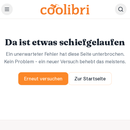
Zum Hauptinhalt springen
Ups.
Ups.
Da ist etwas schiefgelaufen
Ein unerwarteter Fehler hat diese Seite unterbrochen.
Kein Problem – ein neuer Versuch behebt das meistens.
Erneut versuchen
Zur Startseite