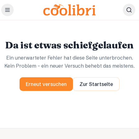
Zum Hauptinhalt springen
Ups.
Ups.
Da ist etwas schiefgelaufen
Ein unerwarteter Fehler hat diese Seite unterbrochen.
Kein Problem – ein neuer Versuch behebt das meistens.
Erneut versuchen
Zur Startseite