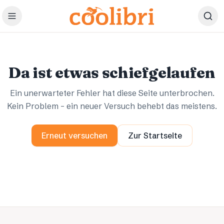
Zum Hauptinhalt springen
Ups.
Ups.
Da ist etwas schiefgelaufen
Ein unerwarteter Fehler hat diese Seite unterbrochen.
Kein Problem – ein neuer Versuch behebt das meistens.
Erneut versuchen
Zur Startseite