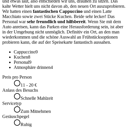
und etwas laut, also entschieden wir uns, draußen zu sitzen. Das
kalte Wetter hielt uns nicht davon ab, den neuen Ort auszuprobieren.
Wir hatten einen
fantastischen Cappuccino
und einen Latte
Macchiato sowie zwei Stücke Kuchen. Beide sehr lecker! Das
Personal war
sehr freundlich und hilfsbereit
. Wenn Sie mit dem
Auto anreisen, kann das Parken eine Herausforderung sein, ist aber
in der Umgebung nicht unmöglich. Definitiv ein Ort, an den man
wiederkommen und die schöne Auswahl an Frühstücksoptionen
probieren kann, die auf der Speisekarte fantastisch aussahen.
Cappuccino
9
Kuchen
8
Personal
9
Atmosphäre drinnen
4
Preis pro Person
11 - 20 €
Anlass des Besuchs
Schnelle Mahlzeit
Servicetyp
Zum Mitnehmen
Geräuschpegel
Ruhig