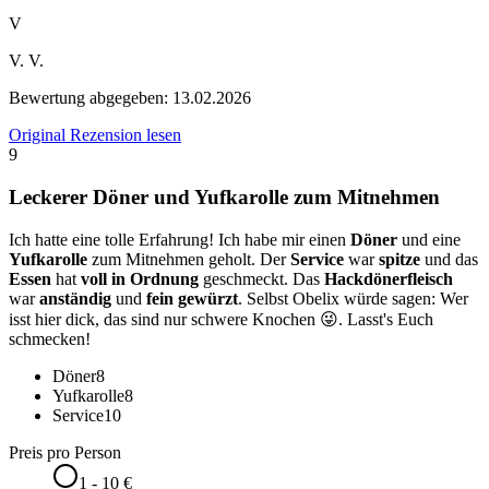
V
V. V.
Bewertung abgegeben:
13.02.2026
Original Rezension lesen
9
Leckerer Döner und Yufkarolle zum Mitnehmen
Ich hatte eine tolle Erfahrung! Ich habe mir einen
Döner
und eine
Yufkarolle
zum Mitnehmen geholt. Der
Service
war
spitze
und das
Essen
hat
voll in Ordnung
geschmeckt. Das
Hackdönerfleisch
war
anständig
und
fein gewürzt
. Selbst Obelix würde sagen: Wer
isst hier dick, das sind nur schwere Knochen 😜. Lasst's Euch
schmecken!
Döner
8
Yufkarolle
8
Service
10
Preis pro Person
1 - 10 €