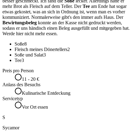
besser geschmeckt. Ich fand die
Soße
lecker. Allerdings hatte er
mehr Brot als Fleisch auf dem Teller. Der
Tee
am Ende hat sogar
etwas gekostet, was an sich in Ordnung ist, wenn man es vorher
kommuniziert. Normalerweise gibt's den immer aufs Haus. Der
Bewirtungsbeleg
konnte an der Kasse nicht gedruckt werden,
sodass er uns händisch einen Beleg ausgefüllt und mitgegeben hat.
Werde hier nicht mehr essen.
Soße
8
Fleisch meines Dönertellers
2
Soße und Salat
3
Tee
3
Preis pro Person
11 - 20 €
Anlass des Besuchs
Kulinarische Entdeckung
Servicetyp
Vor Ort essen
S
Sycamor