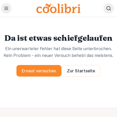
Zum Hauptinhalt springen
Ups.
Ups.
Da ist etwas schiefgelaufen
Ein unerwarteter Fehler hat diese Seite unterbrochen.
Kein Problem – ein neuer Versuch behebt das meistens.
Erneut versuchen
Zur Startseite