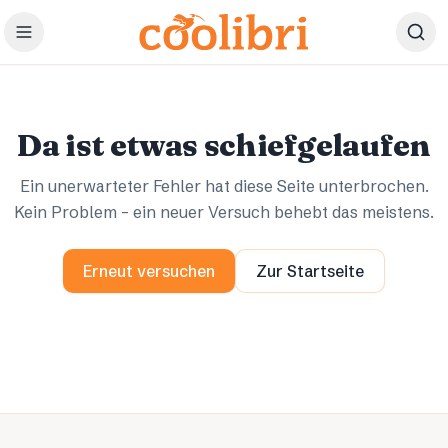
Zum Hauptinhalt springen
Ups.
Ups.
Da ist etwas schiefgelaufen
Ein unerwarteter Fehler hat diese Seite unterbrochen.
Kein Problem – ein neuer Versuch behebt das meistens.
Erneut versuchen
Zur Startseite