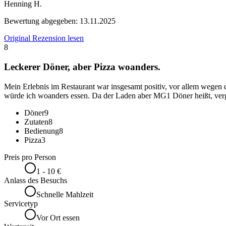
Henning H.
Bewertung abgegeben:
13.11.2025
Original Rezension lesen
8
Leckerer Döner, aber Pizza woanders.
Mein Erlebnis im Restaurant war insgesamt positiv, vor allem wegen
würde ich woanders essen. Da der Laden aber MG1 Döner heißt, verge
Döner
9
Zutaten
8
Bedienung
8
Pizza
3
Preis pro Person
1 - 10 €
Anlass des Besuchs
Schnelle Mahlzeit
Servicetyp
Vor Ort essen