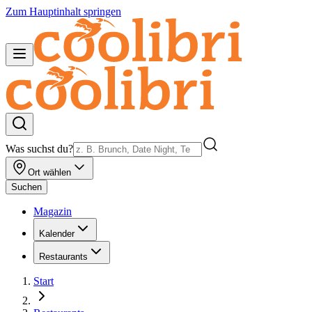
Zum Hauptinhalt springen
Was suchst du?
Ort wählen
Suchen
Magazin
Kalender
Restaurants
Start