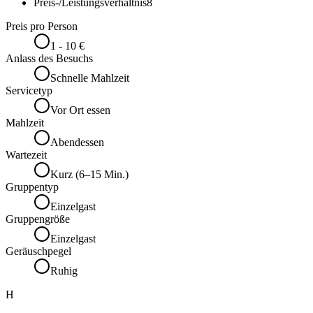
Preis-/Leistungsverhältnis
8
Preis pro Person
1 - 10 €
Anlass des Besuchs
Schnelle Mahlzeit
Servicetyp
Vor Ort essen
Mahlzeit
Abendessen
Wartezeit
Kurz (6–15 Min.)
Gruppentyp
Einzelgast
Gruppengröße
Einzelgast
Geräuschpegel
Ruhig
H