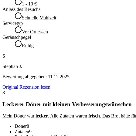
1 - 10 €
Anlass des Besuchs
Schnelle Mahlzeit
Servicetyp
Vor Ort essen
Geräuschpegel
Ruhig
S
Stephan J.
Bewertung abgegeben:
11.12.2025
Original Rezension lesen
8
Leckerer Döner mit kleinen Verbesserungswünschen
Mein Döner war
lecker
. Alle Zutaten waren
frisch
. Das Brot hätte f
Döner
8
Zutaten
9