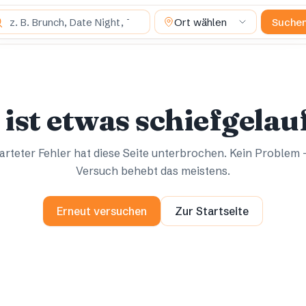
 suchst du?
Ort wählen
Suche
Ups.
Ups.
 ist etwas schiefgelau
rteter Fehler hat diese Seite unterbrochen. Kein Problem 
Versuch behebt das meistens.
Erneut versuchen
Zur Startseite