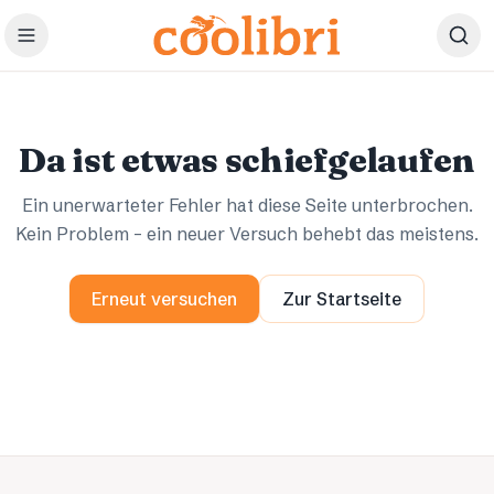
Zum Hauptinhalt springen
Ups.
Ups.
Da ist etwas schiefgelaufen
Ein unerwarteter Fehler hat diese Seite unterbrochen.
Kein Problem – ein neuer Versuch behebt das meistens.
Erneut versuchen
Zur Startseite