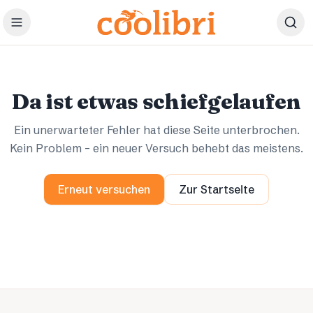
Zum Hauptinhalt springen
Ups.
Ups.
Da ist etwas schiefgelaufen
Ein unerwarteter Fehler hat diese Seite unterbrochen.
Kein Problem – ein neuer Versuch behebt das meistens.
Erneut versuchen
Zur Startseite