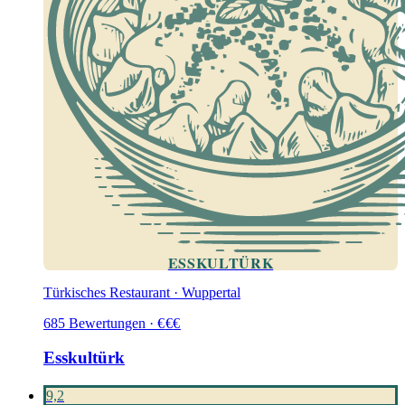
ESSKULTÜRK
Türkisches Restaurant · Wuppertal
685
Bewertungen
·
€
€
€
Esskultürk
9,2