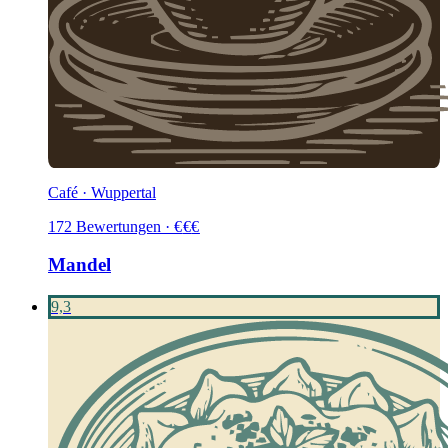
Café · Wuppertal
172
Bewertungen
·
€
€
€
Mandel
9,3