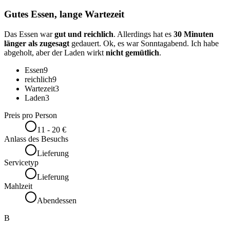
Gutes Essen, lange Wartezeit
Das Essen war
gut und reichlich
. Allerdings hat es
30 Minuten
länger als zugesagt
gedauert. Ok, es war Sonntagabend. Ich habe
abgeholt, aber der Laden wirkt
nicht gemütlich
.
Essen
9
reichlich
9
Wartezeit
3
Laden
3
Preis pro Person
11 - 20 €
Anlass des Besuchs
Lieferung
Servicetyp
Lieferung
Mahlzeit
Abendessen
B