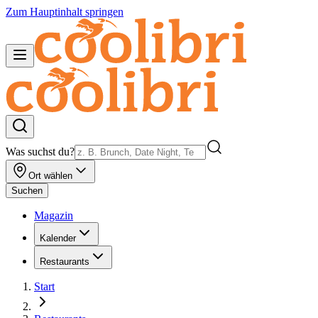
Zum Hauptinhalt springen
Was suchst du?
Ort wählen
Suchen
Magazin
Kalender
Restaurants
Start