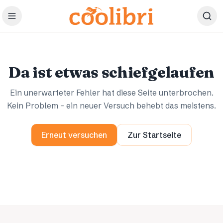
Zum Hauptinhalt springen
Ups.
Ups.
Da ist etwas schiefgelaufen
Ein unerwarteter Fehler hat diese Seite unterbrochen.
Kein Problem – ein neuer Versuch behebt das meistens.
Erneut versuchen
Zur Startseite