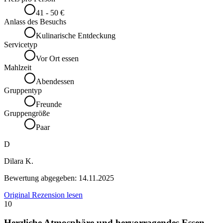
41 - 50 €
Anlass des Besuchs
Kulinarische Entdeckung
Servicetyp
Vor Ort essen
Mahlzeit
Abendessen
Gruppentyp
Freunde
Gruppengröße
Paar
D
Dilara K.
Bewertung abgegeben:
14.11.2025
Original Rezension lesen
10
Herzliche Atmosphäre und hervorragendes Essen