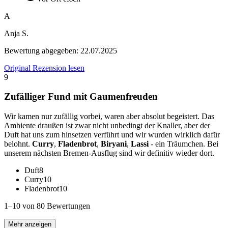
A
Anja S.
Bewertung abgegeben:
22.07.2025
Original Rezension lesen
9
Zufälliger Fund mit Gaumenfreuden
Wir kamen nur zufällig vorbei, waren aber absolut begeistert. Das
Ambiente draußen ist zwar nicht unbedingt der Knaller, aber der
Duft hat uns zum hinsetzen verführt und wir wurden wirklich dafür
belohnt.
Curry
,
Fladenbrot
,
Biryani
,
Lassi
- ein Träumchen. Bei
unserem nächsten Bremen-Ausflug sind wir definitiv wieder dort.
Duft
8
Curry
10
Fladenbrot
10
1–10 von 80 Bewertungen
Mehr anzeigen