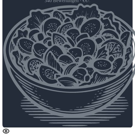
340
Bewertungen
·
€
€
€