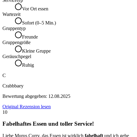
Servicetyp
Vor Ort essen
Wartezeit
Sofort (0–5 Min.)
Gruppentyp
Freunde
Gruppengröße
Kleine Gruppe
Geräuschpegel
Ruhig
C
Crabbbaey
Bewertung abgegeben:
12.08.2025
Original Rezension lesen
10
Fabelhaftes Essen und toller Service!
Liebe Murus Curry, das Essen ist wirklich
fabelhaft
und ich gehe