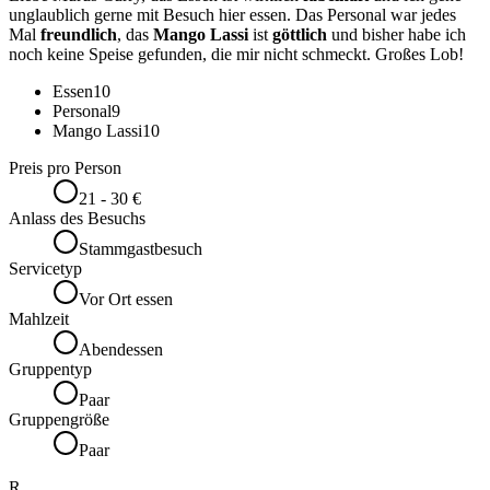
unglaublich gerne mit Besuch hier essen. Das Personal war jedes
Mal
freundlich
, das
Mango Lassi
ist
göttlich
und bisher habe ich
noch keine Speise gefunden, die mir nicht schmeckt. Großes Lob!
Essen
10
Personal
9
Mango Lassi
10
Preis pro Person
21 - 30 €
Anlass des Besuchs
Stammgastbesuch
Servicetyp
Vor Ort essen
Mahlzeit
Abendessen
Gruppentyp
Paar
Gruppengröße
Paar
R