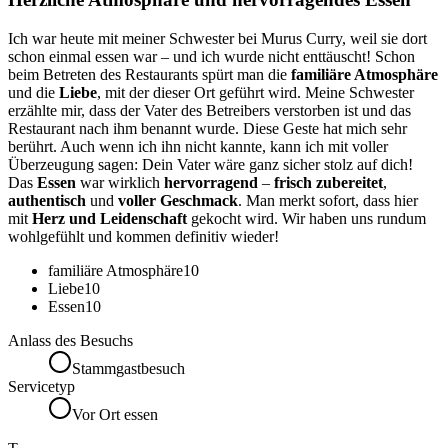
Ich war heute mit meiner Schwester bei Murus Curry, weil sie dort
schon einmal essen war – und ich wurde nicht enttäuscht! Schon
beim Betreten des Restaurants spürt man die
familiäre Atmosphäre
und die
Liebe
, mit der dieser Ort geführt wird. Meine Schwester
erzählte mir, dass der Vater des Betreibers verstorben ist und das
Restaurant nach ihm benannt wurde. Diese Geste hat mich sehr
berührt. Auch wenn ich ihn nicht kannte, kann ich mit voller
Überzeugung sagen: Dein Vater wäre ganz sicher stolz auf dich!
Das
Essen
war wirklich
hervorragend
–
frisch zubereitet
,
authentisch
und
voller Geschmack
. Man merkt sofort, dass hier
mit
Herz und Leidenschaft
gekocht wird. Wir haben uns rundum
wohlgefühlt und kommen definitiv wieder!
familiäre Atmosphäre
10
Liebe
10
Essen
10
Anlass des Besuchs
Stammgastbesuch
Servicetyp
Vor Ort essen