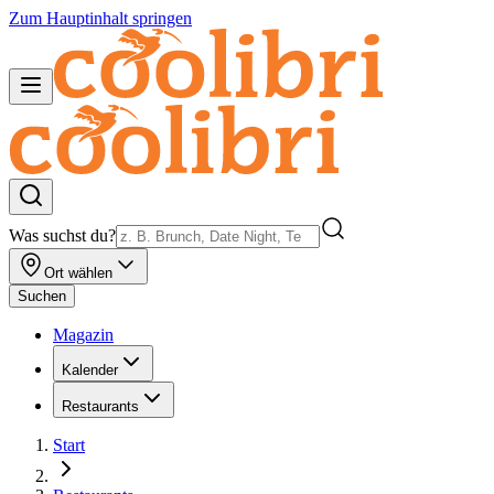
Zum Hauptinhalt springen
Was suchst du?
Ort wählen
Suchen
Magazin
Kalender
Restaurants
Start