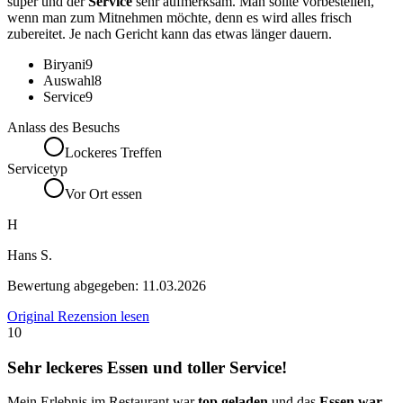
super und der
Service
sehr aufmerksam. Man sollte vorbestellen,
wenn man zum Mitnehmen möchte, denn es wird alles frisch
zubereitet. Je nach Gericht kann das etwas länger dauern.
Biryani
9
Auswahl
8
Service
9
Anlass des Besuchs
Lockeres Treffen
Servicetyp
Vor Ort essen
H
Hans S.
Bewertung abgegeben:
11.03.2026
Original Rezension lesen
10
Sehr leckeres Essen und toller Service!
Mein Erlebnis im Restaurant war
top geladen
und das
Essen war