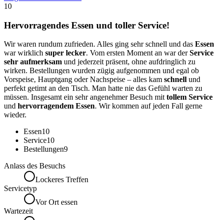
10
Hervorragendes Essen und toller Service!
Wir waren rundum zufrieden. Alles ging sehr schnell und das
Essen
war wirklich
super lecker
. Vom ersten Moment an war der
Service
sehr aufmerksam
und jederzeit präsent, ohne aufdringlich zu
wirken. Bestellungen wurden zügig aufgenommen und egal ob
Vorspeise, Hauptgang oder Nachspeise – alles kam
schnell
und
perfekt getimt an den Tisch. Man hatte nie das Gefühl warten zu
müssen. Insgesamt ein sehr angenehmer Besuch mit
tollem Service
und
hervorragendem Essen
. Wir kommen auf jeden Fall gerne
wieder.
Essen
10
Service
10
Bestellungen
9
Anlass des Besuchs
Lockeres Treffen
Servicetyp
Vor Ort essen
Wartezeit