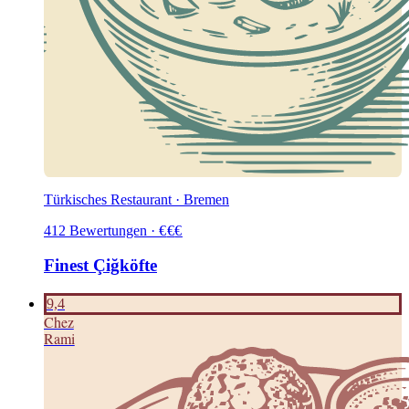
Türkisches Restaurant · Bremen
412
Bewertungen
·
€
€
€
Finest Çiğköfte
9,4
C
hez
Rami