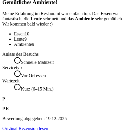
Gemütliches Ambiente!
Meine Erfahrung im Restaurant war einfach top. Das
Essen
war
fantastisch, die
Leute
sehr nett und das
Ambiente
sehr gemütlich.
Wir kommen bald wieder :)
Essen
10
Leute
9
Ambiente
9
Anlass des Besuchs
Schnelle Mahlzeit
Servicetyp
Vor Ort essen
Wartezeit
Kurz (6–15 Min.)
P
P K.
Bewertung abgegeben:
19.12.2025
Original Rezension lesen