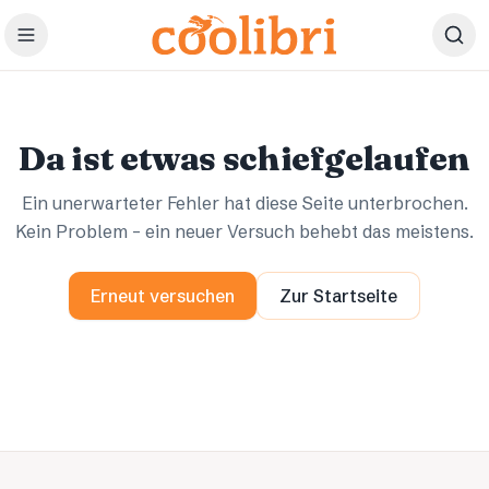
Zum Hauptinhalt springen
Ups.
Ups.
Da ist etwas schiefgelaufen
Ein unerwarteter Fehler hat diese Seite unterbrochen.
Kein Problem – ein neuer Versuch behebt das meistens.
Erneut versuchen
Zur Startseite