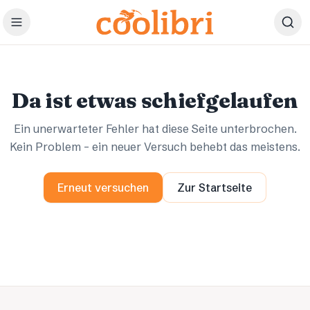
Zum Hauptinhalt springen
Ups.
Ups.
Da ist etwas schiefgelaufen
Ein unerwarteter Fehler hat diese Seite unterbrochen.
Kein Problem – ein neuer Versuch behebt das meistens.
Erneut versuchen
Zur Startseite