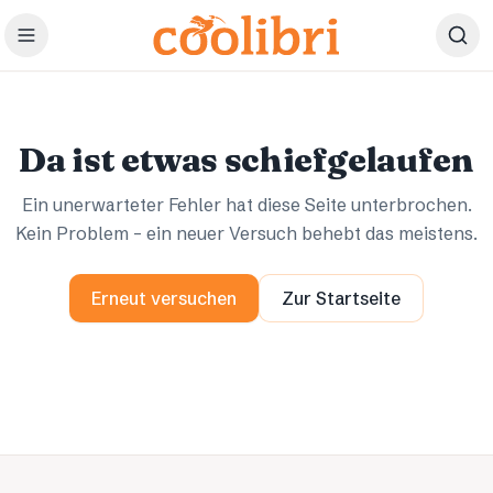
Zum Hauptinhalt springen
Ups.
Ups.
Da ist etwas schiefgelaufen
Ein unerwarteter Fehler hat diese Seite unterbrochen.
Kein Problem – ein neuer Versuch behebt das meistens.
Erneut versuchen
Zur Startseite