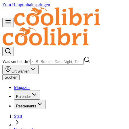
Zum Hauptinhalt springen
Was suchst du?
Ort wählen
Suchen
Magazin
Kalender
Restaurants
Start