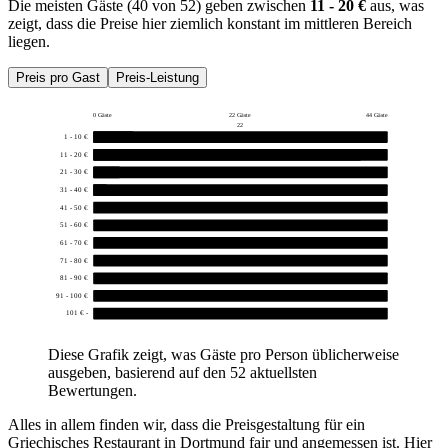
Die meisten Gäste (40 von 52) geben zwischen
11 - 20 €
aus, was
zeigt, dass die Preise hier ziemlich konstant im mittleren Bereich
liegen.
Preis pro Gast
Preis-Leistung
0 Gäste
22 Gäste
44 Gäste
22
1 - 10 €
6
11 - 20 €
40
21 - 30 €
4
31 - 40 €
2
41 - 50 €
0
51 - 60 €
0
61 - 70 €
0
71 - 80 €
0
81 - 90 €
0
91 - 100 €
0
101 € -
0
Diese Grafik zeigt, was Gäste pro Person üblicherweise
ausgeben, basierend auf den 52 aktuellsten
Bewertungen.
Alles in allem finden wir, dass die Preisgestaltung für ein
Griechisches Restaurant in Dortmund fair und angemessen ist. Hier