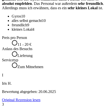
absolut empfehlen
. Das Personal war außerdem
sehr freundlich
.
Allerdings muss ich erwähnen, dass es ein
sehr kleines Lokal
ist.
Gyros
10
alles selbst gemacht
10
freundlich
9
kleines Lokal
4
Preis pro Person
11 - 20 €
Anlass des Besuchs
Lieferung
Servicetyp
Zum Mitnehmen
I
Iris H.
Bewertung abgegeben:
20.06.2025
Original Rezension lesen
3