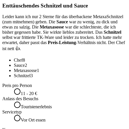
Enttäuschendes Schnitzel und Sauce
Leider kann ich nur 2 Sterne für das überbackene MetaxaSchnitzel
(zum mitnehmen) geben. Die
Sauce
war zu wenig, zu dick und
etwas zu salzig. Die
Metaxasosse
war die schlechteste, die ich
bisher gegessen habe. Sie wirkte lieblos zubereitet. Das
Schnitzel
selbst war frittierte TK-Ware und leider zu trocken. Ich hatte mehr
erwartet, daher passt das
Preis-Leistung
-Verhältnis nicht. Der Chef
ist nett 👍.
Chef
8
Sauce
2
Metaxasosse
1
Schnitzel
3
Preis pro Person
11 - 20 €
Anlass des Besuchs
Touristenerlebnis
Servicetyp
Vor Ort essen