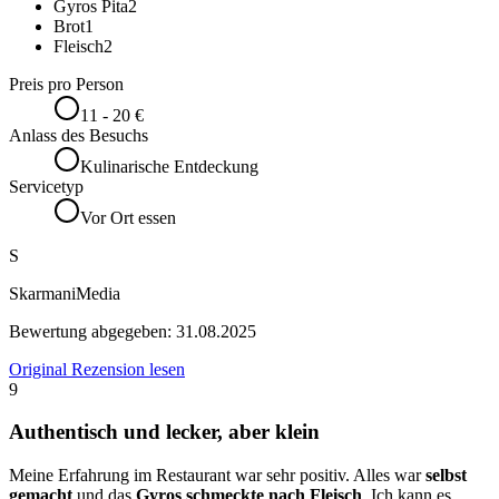
Gyros Pita
2
Brot
1
Fleisch
2
Preis pro Person
11 - 20 €
Anlass des Besuchs
Kulinarische Entdeckung
Servicetyp
Vor Ort essen
S
SkarmaniMedia
Bewertung abgegeben:
31.08.2025
Original Rezension lesen
9
Authentisch und lecker, aber klein
Meine Erfahrung im Restaurant war sehr positiv. Alles war
selbst
gemacht
und das
Gyros schmeckte nach Fleisch
. Ich kann es