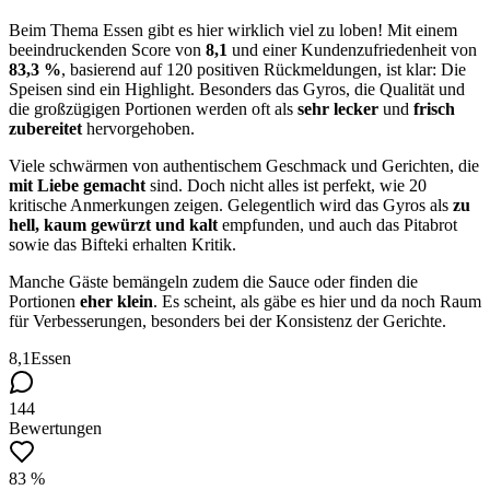
Beim Thema Essen gibt es hier wirklich viel zu loben! Mit einem
beeindruckenden Score von
8,1
und einer Kundenzufriedenheit von
83,3 %
, basierend auf 120 positiven Rückmeldungen, ist klar: Die
Speisen sind ein Highlight. Besonders das Gyros, die Qualität und
die großzügigen Portionen werden oft als
sehr lecker
und
frisch
zubereitet
hervorgehoben.
Viele schwärmen von authentischem Geschmack und Gerichten, die
mit Liebe gemacht
sind. Doch nicht alles ist perfekt, wie 20
kritische Anmerkungen zeigen. Gelegentlich wird das Gyros als
zu
hell, kaum gewürzt und kalt
empfunden, und auch das Pitabrot
sowie das Bifteki erhalten Kritik.
Manche Gäste bemängeln zudem die Sauce oder finden die
Portionen
eher klein
. Es scheint, als gäbe es hier und da noch Raum
für Verbesserungen, besonders bei der Konsistenz der Gerichte.
8,1
Essen
144
Bewertungen
83 %