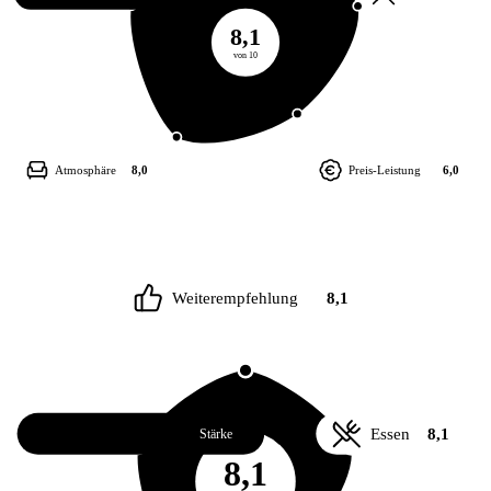
8,1
von 10
Atmosphäre
8,0
Preis-Leistung
6,0
Weiterempfehlung
8,1
Service
8,2
Essen
8,1
Stärke
8,1