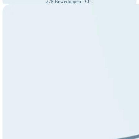
278
Bewertungen
·
€
€
€