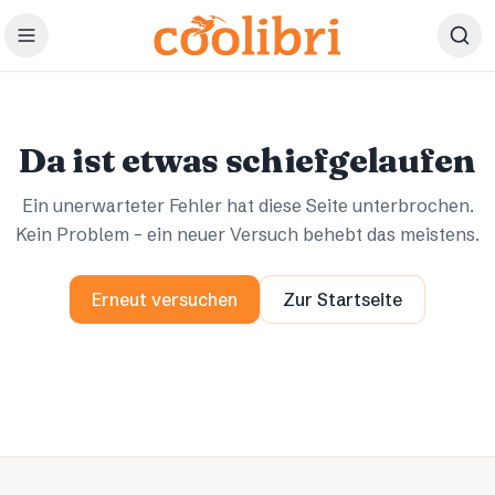
Zum Hauptinhalt springen
Ups.
Ups.
Da ist etwas schiefgelaufen
Ein unerwarteter Fehler hat diese Seite unterbrochen.
Kein Problem – ein neuer Versuch behebt das meistens.
Erneut versuchen
Zur Startseite