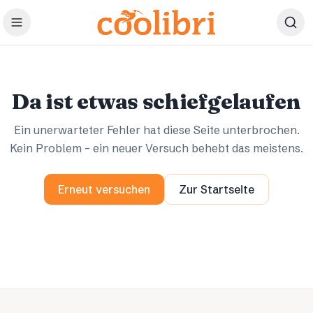
Zum Hauptinhalt springen
Ups.
Ups.
Da ist etwas schiefgelaufen
Ein unerwarteter Fehler hat diese Seite unterbrochen.
Kein Problem – ein neuer Versuch behebt das meistens.
Erneut versuchen
Zur Startseite