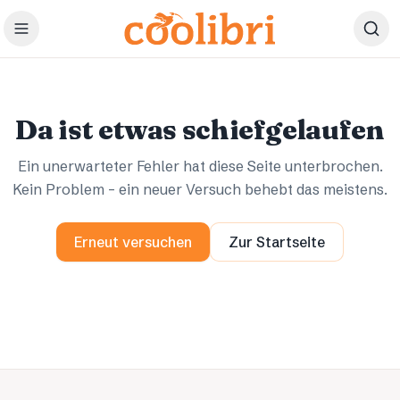
Zum Hauptinhalt springen
Ups.
Ups.
Da ist etwas schiefgelaufen
Ein unerwarteter Fehler hat diese Seite unterbrochen.
Kein Problem – ein neuer Versuch behebt das meistens.
Erneut versuchen
Zur Startseite