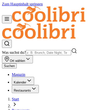
Zum Hauptinhalt springen
Was suchst du?
Ort wählen
Suchen
Magazin
Kalender
Restaurants
Start