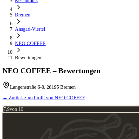
Restaurants
Bremen
Ansgari-Viertel
NEO COFFEE
Bewertungen
NEO COFFEE
– Bewertungen
Langenstraße 6-8, 28195 Bremen
← Zurück zum Profil von
NEO COFFEE
7,9
von 10