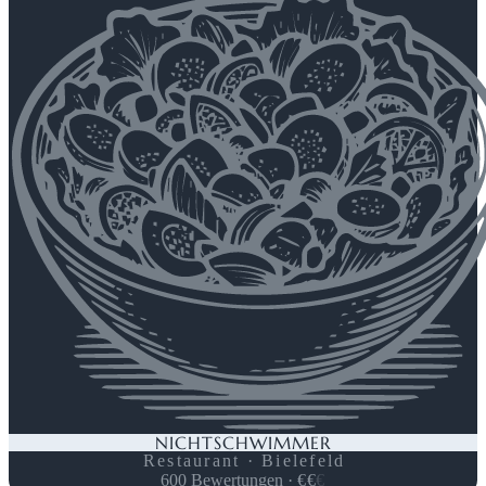
NICHTSCHWIMMER
Restaurant · Bielefeld
600
Bewertungen
·
€
€
€