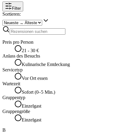
Filter
Sortieren:
Preis pro Person
21 - 30 €
Anlass des Besuchs
Kulinarische Entdeckung
Servicetyp
Vor Ort essen
Wartezeit
Sofort (0–5 Min.)
Gruppentyp
Einzelgast
Gruppengröße
Einzelgast
B