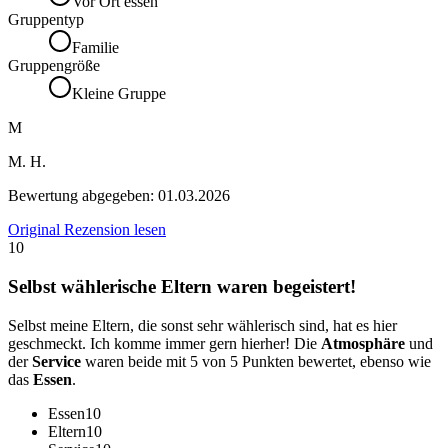
Vor Ort essen
Gruppentyp
Familie
Gruppengröße
Kleine Gruppe
M
M. H.
Bewertung abgegeben:
01.03.2026
Original Rezension lesen
10
Selbst wählerische Eltern waren begeistert!
Selbst meine Eltern, die sonst sehr wählerisch sind, hat es hier
geschmeckt. Ich komme immer gern hierher! Die
Atmosphäre
und
der
Service
waren beide mit 5 von 5 Punkten bewertet, ebenso wie
das
Essen
.
Essen
10
Eltern
10