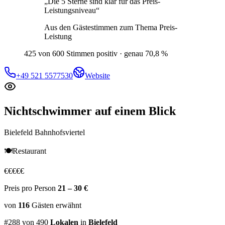
„
Die 5 Sterne sind klar für das Preis-
Leistungsniveau
“
Aus den Gästestimmen zum Thema
Preis-
Leistung
425 von 600 Stimmen positiv · genau 70,8 %
+49 521 5577530
Website
Nichtschwimmer
auf einem Blick
Bielefeld Bahnhofsviertel
🍽️
Restaurant
€
€
€
€
€
Preis pro Person
21 – 30 €
von
116
Gästen
erwähnt
#
288
von
490
Lokalen
in
Bielefeld