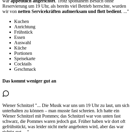
war
appetitlich angerichtet
. Trotz spontanem Besuch ohne
Reservierung um 19 Uhr, als bereits viel Betrieb herrschte, wurden
wir von
netten Servicekräften aufmerksam und flott bedient
.
..."
Kuchen
Anrichtung
Frühstück
Essen
Auswahl
Küche
Portionen
Speisekarte
Cocktails
Geschmack
Das kommt weniger gut an
Wiener Schnitzel
"...
Die Musik war uns um 19 Uhr zu laut, um sich
unterhalten zu können – man musste fast schreien. Ich hatte ein
Wiener Schnitzel mit Pommes;
das Schnitzel war von unten fast
schwarz
, die Pommes waren jedoch gut. Früher haben wir dort oft
gefrühstückt, was leider nicht mehr angeboten wird, aber das war
richtig gut.
..."