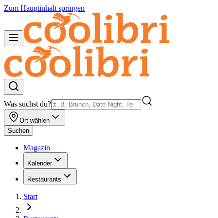
Zum Hauptinhalt springen
Was suchst du?
Ort wählen
Suchen
Magazin
Kalender
Restaurants
Start