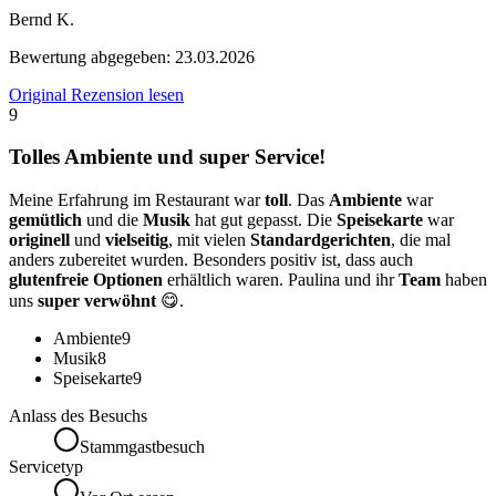
Bernd K.
Bewertung abgegeben:
23.03.2026
Original Rezension lesen
9
Tolles Ambiente und super Service!
Meine Erfahrung im Restaurant war
toll
. Das
Ambiente
war
gemütlich
und die
Musik
hat gut gepasst. Die
Speisekarte
war
originell
und
vielseitig
, mit vielen
Standardgerichten
, die mal
anders zubereitet wurden. Besonders positiv ist, dass auch
glutenfreie Optionen
erhältlich waren. Paulina und ihr
Team
haben
uns
super verwöhnt
😋.
Ambiente
9
Musik
8
Speisekarte
9
Anlass des Besuchs
Stammgastbesuch
Servicetyp