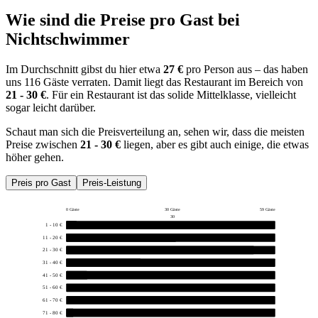
Wie sind die Preise pro Gast bei
Nichtschwimmer
Im Durchschnitt gibst du hier etwa
27 €
pro Person aus – das haben
uns 116 Gäste verraten. Damit liegt das Restaurant im Bereich von
21 - 30 €
. Für ein Restaurant ist das solide Mittelklasse, vielleicht
sogar leicht darüber.
Schaut man sich die Preisverteilung an, sehen wir, dass die meisten
Preise zwischen
21 - 30 €
liegen, aber es gibt auch einige, die etwas
höher gehen.
Preis pro Gast
Preis-Leistung
0 Gäste
30 Gäste
59 Gäste
30
1 - 10 €
3
11 - 20 €
31
21 - 30 €
53
31 - 40 €
21
41 - 50 €
6
51 - 60 €
0
61 - 70 €
0
71 - 80 €
2