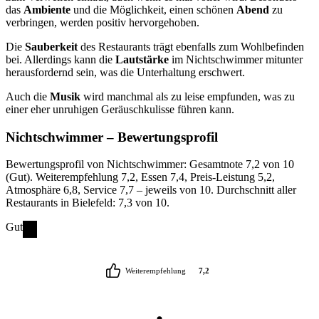
das
Ambiente
und die Möglichkeit, einen schönen
Abend
zu
verbringen, werden positiv hervorgehoben.
Die
Sauberkeit
des Restaurants trägt ebenfalls zum Wohlbefinden
bei. Allerdings kann die
Lautstärke
im Nichtschwimmer mitunter
herausfordernd sein, was die Unterhaltung erschwert.
Auch die
Musik
wird manchmal als zu leise empfunden, was zu
einer eher unruhigen Geräuschkulisse führen kann.
Nichtschwimmer
– Bewertungsprofil
Bewertungsprofil von Nichtschwimmer: Gesamtnote 7,2 von 10
(Gut). Weiterempfehlung 7,2, Essen 7,4, Preis-Leistung 5,2,
Atmosphäre 6,8, Service 7,7 – jeweils von 10. Durchschnitt aller
Restaurants in Bielefeld: 7,3 von 10.
Gut
Weiterempfehlung
7,2