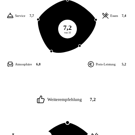
Service
7,7
Essen
7,4
7,2
von 10
Atmosphäre
6,8
Preis-Leistung
5,2
Weiterempfehlung
7,2