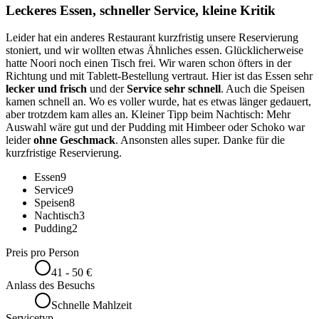
Leckeres Essen, schneller Service, kleine Kritik
Leider hat ein anderes Restaurant kurzfristig unsere Reservierung
stoniert, und wir wollten etwas Ähnliches essen. Glücklicherweise
hatte Noori noch einen Tisch frei. Wir waren schon öfters in der
Richtung und mit Tablett-Bestellung vertraut. Hier ist das Essen sehr
lecker und frisch
und der
Service sehr schnell
. Auch die Speisen
kamen schnell an. Wo es voller wurde, hat es etwas länger gedauert,
aber trotzdem kam alles an. Kleiner Tipp beim Nachtisch: Mehr
Auswahl wäre gut und der Pudding mit Himbeer oder Schoko war
leider
ohne Geschmack
. Ansonsten alles super. Danke für die
kurzfristige Reservierung.
Essen
9
Service
9
Speisen
8
Nachtisch
3
Pudding
2
Preis pro Person
41 - 50 €
Anlass des Besuchs
Schnelle Mahlzeit
Servicetyp