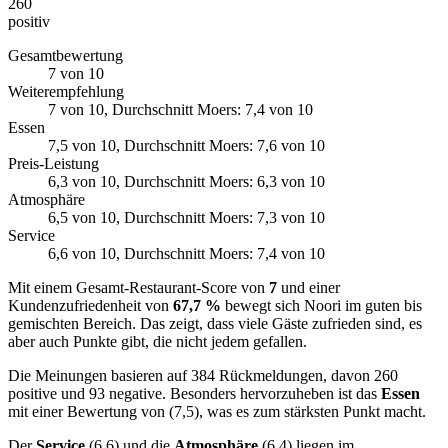
260
positiv
Gesamtbewertung
7
von 10
Weiterempfehlung
7
von 10
, Durchschnitt Moers: 7,4 von 10
Essen
7,5
von 10
, Durchschnitt Moers: 7,6 von 10
Preis-Leistung
6,3
von 10
, Durchschnitt Moers: 6,3 von 10
Atmosphäre
6,5
von 10
, Durchschnitt Moers: 7,3 von 10
Service
6,6
von 10
, Durchschnitt Moers: 7,4 von 10
Mit einem Gesamt-Restaurant-Score von
7
und einer
Kundenzufriedenheit von
67,7 %
bewegt sich Noori im guten bis
gemischten Bereich. Das zeigt, dass viele Gäste zufrieden sind, es
aber auch Punkte gibt, die nicht jedem gefallen.
Die Meinungen basieren auf 384 Rückmeldungen, davon 260
positive und 93 negative. Besonders hervorzuheben ist das
Essen
mit einer Bewertung von (7,5), was es zum stärksten Punkt macht.
Der
Service
(6,6) und die
Atmosphäre
(6,4) liegen im