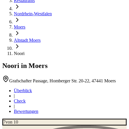
Restaurants
Nordrhein-Westfalen
Moers
Altstadt Moers
Noori
Noori
in
Moers
Grafschafter Passage, Homberger Str. 20-22, 47441 Moers
Überblick
|
Check
|
Bewertungen
7
von 10