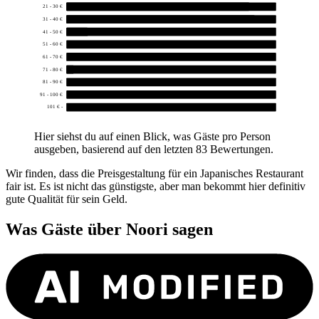
21 - 30 €
34
31 - 40 €
35
41 - 50 €
4
51 - 60 €
0
61 - 70 €
0
71 - 80 €
1
81 - 90 €
0
91 - 100 €
0
101 € -
0
Hier siehst du auf einen Blick, was Gäste pro Person
ausgeben, basierend auf den letzten 83 Bewertungen.
Wir finden, dass die Preisgestaltung für ein Japanisches Restaurant
fair ist. Es ist nicht das günstigste, aber man bekommt hier definitiv
gute Qualität für sein Geld.
Was Gäste über
Noori
sagen