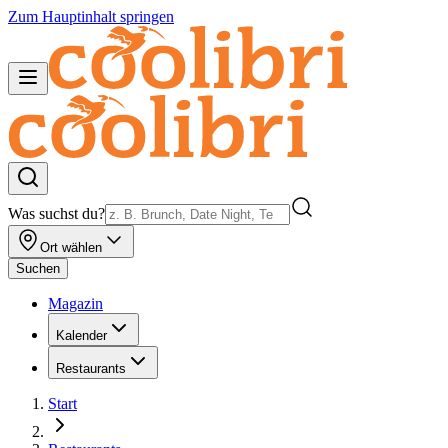
Zum Hauptinhalt springen
Was suchst du?
Ort wählen
Suchen
Magazin
Kalender
Restaurants
Start