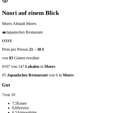
Noori
auf einem Blick
Moers Altstadt Moers
🍣
Japanisches Restaurant
€
€
€
€
€
Preis pro Person
21 – 30 €
von
83
Gästen
erwähnt
#
107
von
147
Lokalen
in
Moers
#
5
Japanisches Restaurant
von 6
in
Moers
Gut
7
von 10
7,5
Essen
6,6
Service
6,5
Atmosphäre