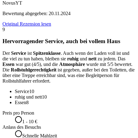
NovusYT
Bewertung abgegeben:
20.11.2024
Original Rezension lesen
9
Hervorragender Service, auch bei vollem Haus
Der
Service
ist
Spitzenklasse
. Auch wenn der Laden voll ist und
die viel zu tun haben, bleiben sie
ruhig
und
nett
zu jedem. Das
Essen
war gut (4/5), und die
Atmosphäre
wurde mit 5/5 bewertet.
Die
Rollstuhlgerechtigkeit
ist gegeben, außer bei den Toiletten, die
über eine Treppe erreichbar sind, was eine Begleitperson für
Rollstuhlfahrer erfordert.
Service
10
ruhig und nett
10
Essen
8
Preis pro Person
1 - 10 €
Anlass des Besuchs
Schnelle Mahlzeit