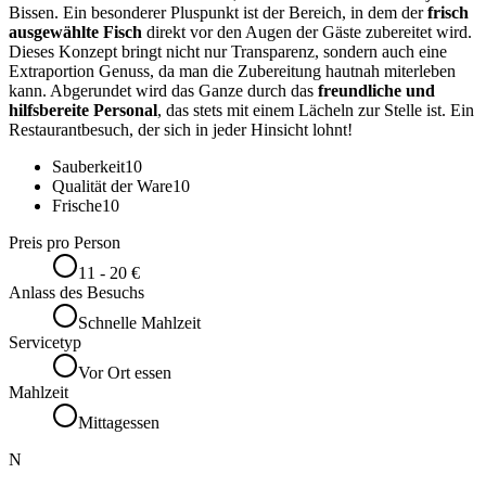
Bissen. Ein besonderer Pluspunkt ist der Bereich, in dem der
frisch
ausgewählte Fisch
direkt vor den Augen der Gäste zubereitet wird.
Dieses Konzept bringt nicht nur Transparenz, sondern auch eine
Extraportion Genuss, da man die Zubereitung hautnah miterleben
kann. Abgerundet wird das Ganze durch das
freundliche und
hilfsbereite Personal
, das stets mit einem Lächeln zur Stelle ist. Ein
Restaurantbesuch, der sich in jeder Hinsicht lohnt!
Sauberkeit
10
Qualität der Ware
10
Frische
10
Preis pro Person
11 - 20 €
Anlass des Besuchs
Schnelle Mahlzeit
Servicetyp
Vor Ort essen
Mahlzeit
Mittagessen
N