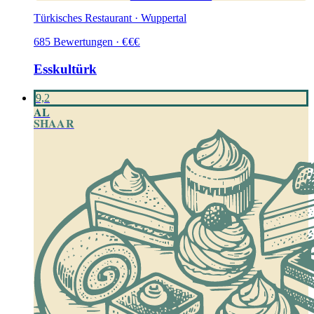
Türkisches Restaurant · Wuppertal
685
Bewertungen
·
€
€
€
Esskultürk
9,2
AL
SHAAR