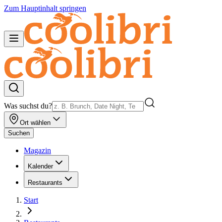
Zum Hauptinhalt springen
Was suchst du?
Ort wählen
Suchen
Magazin
Kalender
Restaurants
Start