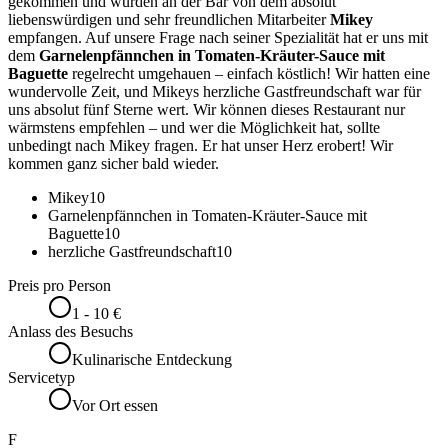
gekommen und wurden an der Bar von dem absolut
liebenswürdigen und sehr freundlichen Mitarbeiter
Mikey
empfangen. Auf unsere Frage nach seiner Spezialität hat er uns mit
dem
Garnelenpfännchen in Tomaten-Kräuter-Sauce mit
Baguette
regelrecht umgehauen – einfach köstlich! Wir hatten eine
wundervolle Zeit, und Mikeys herzliche Gastfreundschaft war für
uns absolut fünf Sterne wert. Wir können dieses Restaurant nur
wärmstens empfehlen – und wer die Möglichkeit hat, sollte
unbedingt nach Mikey fragen. Er hat unser Herz erobert! Wir
kommen ganz sicher bald wieder.
Mikey
10
Garnelenpfännchen in Tomaten-Kräuter-Sauce mit
Baguette
10
herzliche Gastfreundschaft
10
Preis pro Person
1 - 10 €
Anlass des Besuchs
Kulinarische Entdeckung
Servicetyp
Vor Ort essen
F