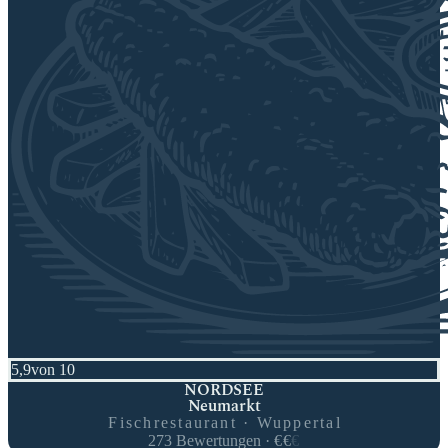
5,9
von 10
NORDSEE
Neumarkt
Fischrestaurant · Wuppertal
273
Bewertungen
·
€
€
€