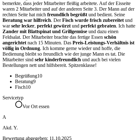
bemerkte, dass jeder Mitarbeiter fleißig arbeitete. Auf der Eisseite
waren 2 Mitarbeiter und auf der anderen Seite 3. Der Mann auf der
rechten Seite hat mich
freundlich begrüßt
und bedient. Seine
Beratung war hilfreich
. Der
Fisch wurde frisch zubereitet
und
war
sehr lecker
,
perfekt gewürzt
und
perfekt gebraten
. Ich hatte
Zander mit Blattspinat und Grillgemüse
und dazu einen
Feldsalat. Der Mitarbeiter brachte das fertige Essen
schön
angerichtet
nach 15 Minuten. Das
Preis-Leistungs-Verhältnis ist
völlig in Ordnung
. Ich komme gerne wieder und hoffe, die
Bedienung bleibt so freundlich wie der junge Mann es tat. Die
Mitarbeiter sind
sehr kinderfreundlich
und auch bei vielen
Bestellungen nett und hilfsbereit. Spitzenklasse!
Begrüßung
10
Beratung
9
Fisch
10
Servicetyp
Vor Ort essen
A
Akd. Y.
Bewertung abgegeben:
11.10.2025