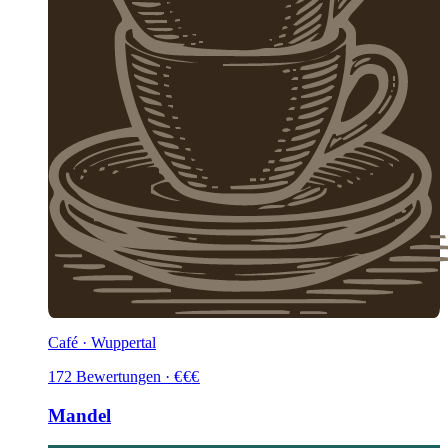
Café · Wuppertal
172
Bewertungen
·
€
€
€
Mandel