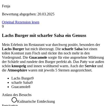
Fenja
Bewertung abgegeben:
20.03.2025
Original Rezension lesen
9
Lachs Burger mit scharfer Salsa ein Genuss
Mein Erlebnis im Restaurant war durchweg positiv, besonders der
Lachs Burger
hat mich überzeugt. Die
scharfe Salsa
bot einen
tollen Kontrast zum Fisch und rückte ihn noch mehr in den
Vordergrund. Die
Guacamole
sorgte für eine angenehme Milderung
der Schärfe und rundete den Burger perfekt ab. Das Patty war außen
schön
knusprig
und innen wohltuend warm. Auch der
Service
und
die
Atmosphäre
waren mit jeweils 5 Sternen ausgezeichnet.
Lachs Burger
9
scharfe Salsa
9
Guacamole
8
Anlass des Besuchs
Kulinarische Entdeckung
Servicetyp