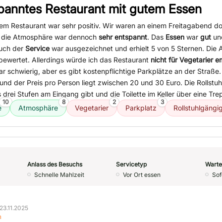
panntes Restaurant mit gutem Essen
sem Restaurant war sehr positiv. Wir waren an einem Freitagabend do
und die Atmosphäre war dennoch
sehr entspannt
. Das
Essen
war
gut
und
Auch der
Service
war ausgezeichnet und erhielt 5 von 5 Sternen. Die
 bewertet. Allerdings würde ich das Restaurant
nicht für Vegetarier 
ar schwierig, aber es gibt kostenpflichtige Parkplätze an der Straße
h und der Preis pro Person liegt zwischen 20 und 30 Euro. Die Rollstuh
 drei Stufen am Eingang gibt und die Toilette im Keller über eine Trep
10
8
2
3
e
Atmosphäre
Vegetarier
Parkplatz
Rollstuhlgängig
Anlass des Besuchs
Servicetyp
Warte
Schnelle Mahlzeit
Vor Ort essen
Sof
23.11.2025
n