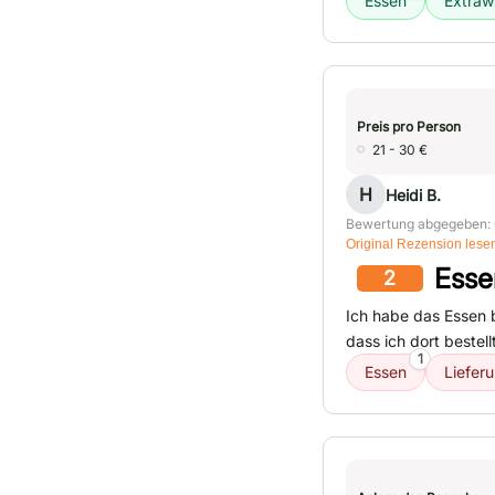
Essen
Extraw
Preis pro Person
21 - 30 €
H
Heidi B.
Bewertung abgegeben: 
Original Rezension lese
Esse
2
Ich habe das Essen b
dass ich dort bestell
1
Essen
Liefer