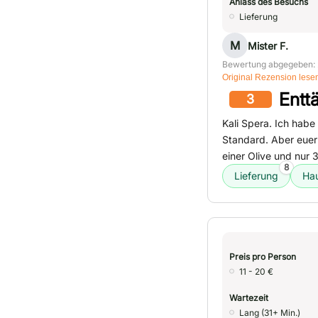
Anlass des Besuchs
Lieferung
M
Mister F.
Bewertung abgegeben: 
Original Rezension lese
Entt
3
Kali Spera. Ich habe
Standard. Aber eue
einer Olive und nur
8
Lieferung
Hau
Preis pro Person
11 - 20 €
Wartezeit
Lang (31+ Min.)