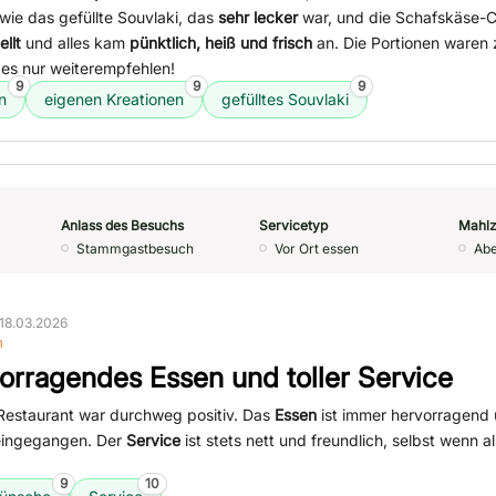
 wie das gefüllte Souvlaki, das
sehr lecker
war, und die Schafskäse-
llt
und alles kam
pünktlich, heiß und frisch
an. Die Portionen ware
 es nur weiterempfehlen!
9
9
9
n
eigenen Kreationen
gefülltes Souvlaki
Anlass des Besuchs
Servicetyp
Mahlz
Stammgastbesuch
Vor Ort essen
Ab
18.03.2026
n
orragendes Essen und toller Service
Restaurant war durchweg positiv. Das
Essen
ist immer hervorragend 
eingegangen. Der
Service
ist stets nett und freundlich, selbst wenn a
9
10