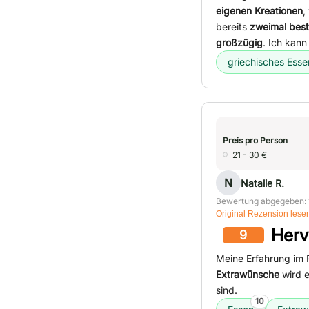
eigenen Kreationen
,
bereits
zweimal beste
großzügig
. Ich kann
griechisches Esse
Preis pro Person
21 - 30 €
N
Natalie R.
Bewertung abgegeben: 
Original Rezension lese
Herv
9
Meine Erfahrung im 
Extrawünsche
wird 
sind.
10