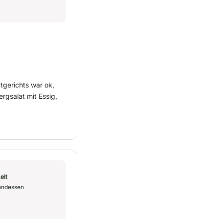
ptgerichts war ok,
ergsalat mit Essig,
eit
endessen