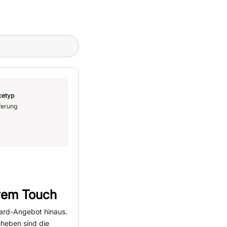
cetyp
ferung
erem Touch
dard-Angebot hinaus.
uheben sind die