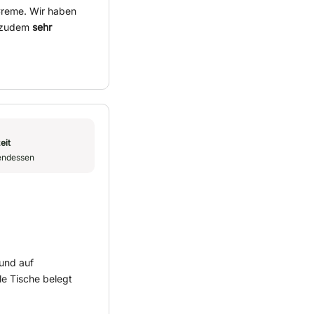
Creme. Wir haben
n zudem
sehr
eit
endessen
und auf
lle Tische belegt