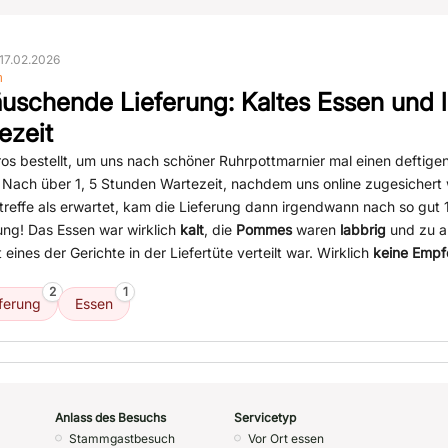
17.02.2026
n
äuschende Lieferung: Kaltes Essen und 
ezeit
os bestellt, um uns nach schöner Ruhrpottmarnier mal einen deftigen 
Nach über 1, 5 Stunden Wartezeit, nachdem uns online zugesichert 
ntreffe als erwartet, kam die Lieferung dann irgendwann nach so gut 1:
ng! Das Essen war wirklich
kalt
, die
Pommes
waren
labbrig
und zu a
 eines der Gerichte in der Liefertüte verteilt war. Wirklich
keine Empf
2
1
ferung
Essen
Anlass des Besuchs
Servicetyp
Stammgastbesuch
Vor Ort essen