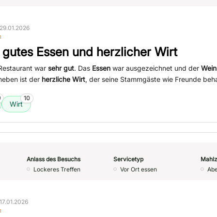
29.01.2026
n
 gutes Essen und herzlicher Wirt
Restaurant war
sehr gut
. Das
Essen
war ausgezeichnet und der
Wein
heben ist der
herzliche Wirt
, der seine Stammgäste wie Freunde beha
9
10
Wirt
Anlass des Besuchs
Servicetyp
Mahlz
Lockeres Treffen
Vor Ort essen
Ab
17.01.2026
n