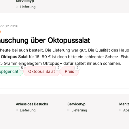
Servicetyp
Lieferung
22.02.2026
n
äuschung über Oktopussalat
 heute bei euch bestellt. Die Lieferung war gut. Die Qualität des Hau
r
Oktopus Salat
für 16, 80 € ist doch bitte ein schlechter Scherz. Eisb
 35 Gramm eingelegtem Oktopus – dafür solltet ihr euch schämen.
5
2
2
ptgericht
Oktopus Salat
Preis
Anlass des Besuchs
Servicetyp
Mahlz
Lieferung
Lieferung
Ab