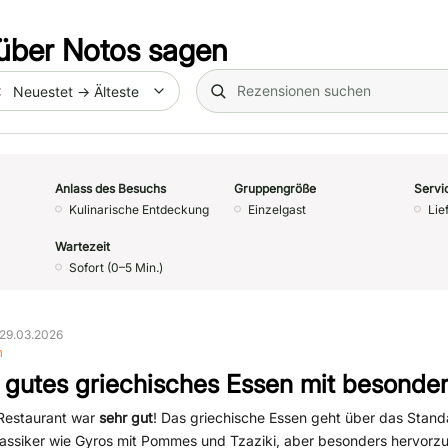
über
Notos
sagen
Search (title/text)
te
Anlass des Besuchs
Gruppengröße
Servi
Kulinarische Entdeckung
Einzelgast
Lie
Wartezeit
Sofort (0–5 Min.)
29.03.2026
n
 gutes griechisches Essen mit besond
Restaurant war
sehr gut
! Das griechische Essen geht über das Stan
lassiker wie Gyros mit Pommes und Tzaziki, aber besonders hervorz