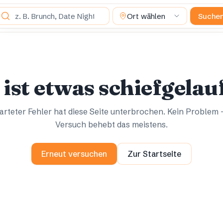
as suchst du?
Ort wählen
Suche
Ups.
Ups.
 ist etwas schiefgelau
rteter Fehler hat diese Seite unterbrochen. Kein Problem 
Versuch behebt das meistens.
Erneut versuchen
Zur Startseite