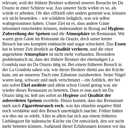
relevant, weil der frühere Besitzer während unseres Besuchs im Da
Orazio in einer Schürze war. Aus unserer Sicht wirkte es so, als
würde er arbeiten. Ob dies offiziell oder anders gemeint war, können
wir nicht beurteilen – wir schildern lediglich, was wir selbst
wahrgenommen haben. Unser Ziel ist es, dass andere Gäste
informiert entscheiden können, insbesondere in Bezug auf
Hygiene
,
Zubereitung der Speisen
und die
Atmosphäre
im Restaurant. Wir
waren gern Gäste im Ristorante da Orazio, doch unser letzter
Besuch hat uns komplett enttäuscht und sogar schockiert. Das
Essen
hat in letzter Zeit deutlich an
Qualität verloren
, und die einst
angenehme
Atmosphäre
ist nicht mehr vorhanden. Besonders
problematisch ist, dass der frühere Besitzer der ehemaligen La
Gondola nun im Da Orazio tätig ist. Bei einem früheren Besuch in
der La Gondola sahen wir, wie dieser Besitzer direkt aus der Küche
kam, um an unserem Tisch eine Zabaione zuzubereiten. Seine Nägel
waren lang, schwarz und stark verschmutzt – ein Anblick, der bei
uns sofort
Ekel auslöste
und allein schon Grund genug war, nie
wieder dieses Restaurant zu betreten. Dass er nun auch im Da
Orazio tätig ist, ließ uns sofort an
Hygiene
und
Qualität der
zubereiteten Speisen
zweifeln. Hinzu kommt, dass das Restaurant
stark nach
Zigarettenrauch roch
, was das ohnehin negative Bild
noch verstärkte und den Besuch unerträglich machte. Früher hätten
wir dies nie so erlebt. Alles in allem hat sich aus einem früheren
Lieblingsort für italienische Küche ein Ort entwickelt, den wir nicht
mehr betreten können. Aufgrund dieser Erfahrungen können wir das