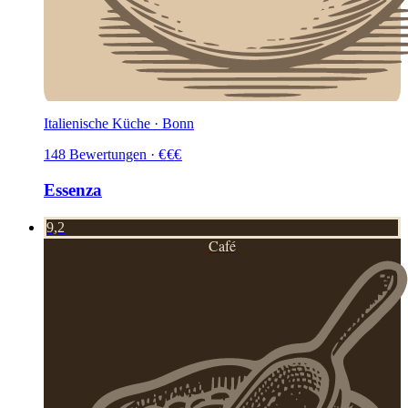
Italienische Küche · Bonn
148
Bewertungen
·
€
€
€
Essenza
9,2
Café