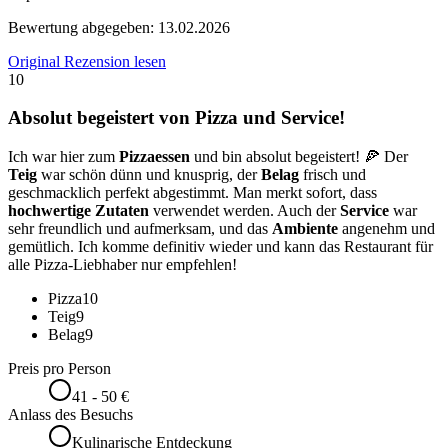
Bewertung abgegeben:
13.02.2026
Original Rezension lesen
10
Absolut begeistert von Pizza und Service!
Ich war hier zum
Pizzaessen
und bin absolut begeistert! 🍕 Der
Teig
war schön dünn und knusprig, der
Belag
frisch und
geschmacklich perfekt abgestimmt. Man merkt sofort, dass
hochwertige Zutaten
verwendet werden. Auch der
Service
war
sehr freundlich und aufmerksam, und das
Ambiente
angenehm und
gemütlich. Ich komme definitiv wieder und kann das Restaurant für
alle Pizza-Liebhaber nur empfehlen!
Pizza
10
Teig
9
Belag
9
Preis pro Person
41 - 50 €
Anlass des Besuchs
Kulinarische Entdeckung