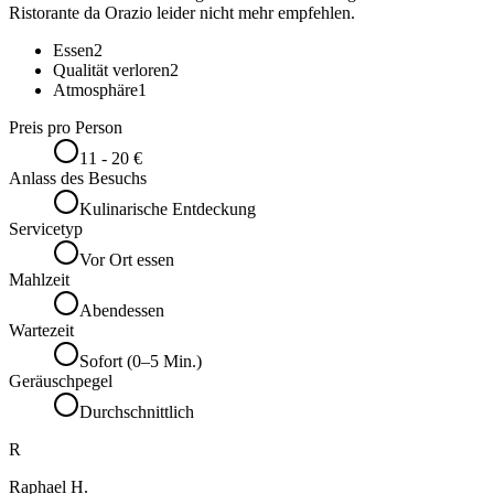
Ristorante da Orazio leider nicht mehr empfehlen.
Essen
2
Qualität verloren
2
Atmosphäre
1
Preis pro Person
11 - 20 €
Anlass des Besuchs
Kulinarische Entdeckung
Servicetyp
Vor Ort essen
Mahlzeit
Abendessen
Wartezeit
Sofort (0–5 Min.)
Geräuschpegel
Durchschnittlich
R
Raphael H.