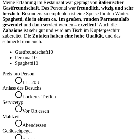
Meine Erfahrung im Restaurant war geprägt von
italienischer
Gastfreundschaft
. Das Personal war
freundlich, witzig und sehr
herzlich
. Besonders zu empfehlen ist eine Speise für den Winter:
Spaghetti, die in einem ca. 1m großen, runden Parmesanlaib
gewendet
und dann serviert werden –
exzellent
! Auch die
Zabaione
ist sehr gut und wird am Tisch im Kupfergeschirr
zubereitet. Die
Zutaten haben eine hohe Qualität
, und das
schmeckt man auch.
Gastfreundschaft
10
Personal
10
Spaghetti
10
Preis pro Person
11 - 20 €
Anlass des Besuchs
Lockeres Treffen
Servicetyp
Vor Ort essen
Mahlzeit
Abendessen
Geräuschpegel