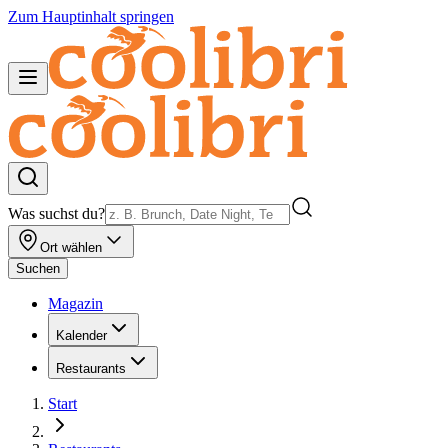
Zum Hauptinhalt springen
Was suchst du?
Ort wählen
Suchen
Magazin
Kalender
Restaurants
Start