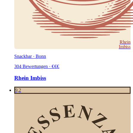
Rhein
Imbiss
Snackbar · Bonn
304
Bewertungen
·
€
€
€
Rhein Imbiss
9,2
ESSENZA