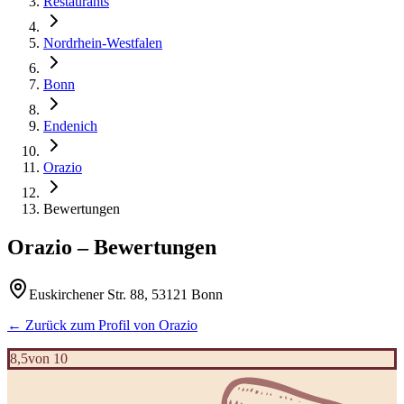
Restaurants
Nordrhein-Westfalen
Bonn
Endenich
Orazio
Bewertungen
Orazio
– Bewertungen
Euskirchener Str. 88, 53121 Bonn
← Zurück zum Profil von
Orazio
8,5
von 10