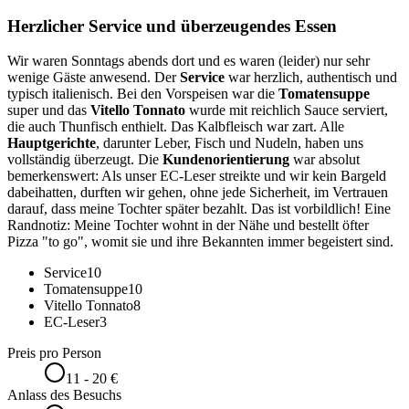
Herzlicher Service und überzeugendes Essen
Wir waren Sonntags abends dort und es waren (leider) nur sehr
wenige Gäste anwesend. Der
Service
war herzlich, authentisch und
typisch italienisch. Bei den Vorspeisen war die
Tomatensuppe
super und das
Vitello Tonnato
wurde mit reichlich Sauce serviert,
die auch Thunfisch enthielt. Das Kalbfleisch war zart. Alle
Hauptgerichte
, darunter Leber, Fisch und Nudeln, haben uns
vollständig überzeugt. Die
Kundenorientierung
war absolut
bemerkenswert: Als unser EC-Leser streikte und wir kein Bargeld
dabeihatten, durften wir gehen, ohne jede Sicherheit, im Vertrauen
darauf, dass meine Tochter später bezahlt. Das ist vorbildlich! Eine
Randnotiz: Meine Tochter wohnt in der Nähe und bestellt öfter
Pizza "to go", womit sie und ihre Bekannten immer begeistert sind.
Service
10
Tomatensuppe
10
Vitello Tonnato
8
EC-Leser
3
Preis pro Person
11 - 20 €
Anlass des Besuchs