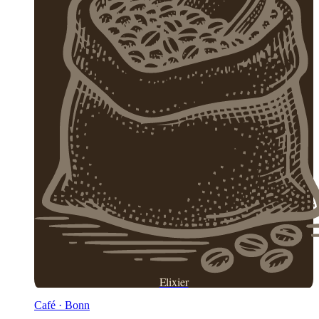
Elixier
Café · Bonn