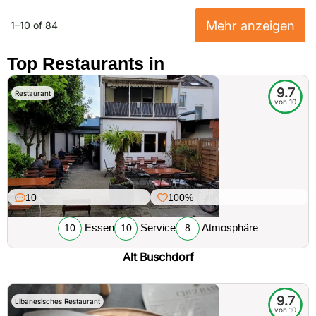
Mehr anzeigen
1–10 of 84
Top Restaurants in
9.7
Restaurant
von 10
10
100%
Essen
Service
Atmosphäre
10
10
8
Alt Buschdorf
9.7
Libanesisches Restaurant
von 10