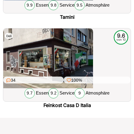
Essen
Service
Atmosphäre
9.9
9.8
9.5
Tamini
9.6
Deli
von 10
34
100%
Essen
Service
Atmosphäre
9.7
9.2
9
Feinkost Casa D Italia