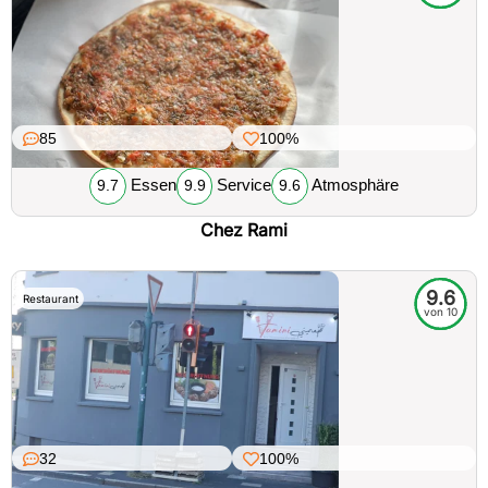
85
100%
Essen
Service
Atmosphäre
9.7
9.9
9.6
Chez Rami
9.6
Restaurant
von 10
32
100%