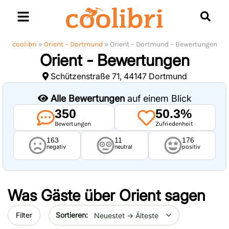
Skip
to
content
coolibri
»
Orient – Dortmund
»
Orient – Dortmund – Bewertungen
Orient - Bewertungen
Schützenstraße 71, 44147 Dortmund
Alle Bewertungen
auf einem Blick
350
50.3%
Bewertungen
Zufriedenheit
163
11
176
negativ
neutral
positiv
Was Gäste über
Orient
sagen
Sort by date
Filter