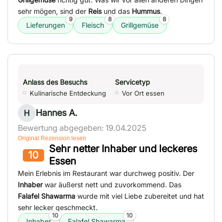
sehr mögen, sind der
Reis
und das
Hummus
.
9
8
8
Lieferungen
Fleisch
Grillgemüse
Anlass des Besuchs
Servicetyp
Kulinarische Entdeckung
Vor Ort essen
Hannes A.
H
Bewertung abgegeben: 19.04.2025
Original Rezension lesen
Sehr netter Inhaber und leckeres
10
Essen
Mein Erlebnis im Restaurant war durchweg positiv. Der
Inhaber
war äußerst nett und zuvorkommend. Das
Falafel Shawarma
wurde mit viel Liebe zubereitet und hat
sehr lecker geschmeckt.
10
10
Inhaber
Falafel Shawarma