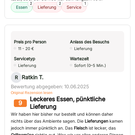
2
2
1
Essen
Lieferung
Service
Preis pro Person
Anlass des Besuchs
11 - 20 €
Lieferung
Servicetyp
Wartezeit
Lieferung
Sofort (0–5 Min.)
Ratkin T.
R
Bewertung abgegeben: 10.06.2025
Original Rezension lesen
Leckeres Essen, pünktliche
9
Lieferung
Wir haben hier bisher nur bestellt und können daher
nichts über das Ambiente sagen. Die
Lieferungen
kamen
jedoch immer pünktlich an. Das
Fleisch
ist lecker, das
Grillgemüse
richtig gut. Was wir vor allen anderen Dingen