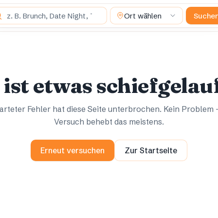
 suchst du?
Ort wählen
Suche
Ups.
Ups.
 ist etwas schiefgelau
rteter Fehler hat diese Seite unterbrochen. Kein Problem 
Versuch behebt das meistens.
Erneut versuchen
Zur Startseite