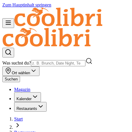
Zum Hauptinhalt springen
Was suchst du?
Ort wählen
Suchen
Magazin
Kalender
Restaurants
Start