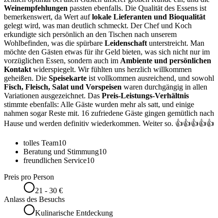
Weinempfehlungen
passten ebenfalls. Die Qualität des Essens ist
bemerkenswert, da Wert auf
lokale Lieferanten und Bioqualität
gelegt wird, was man deutlich schmeckt. Der Chef und Koch
erkundigte sich persönlich an den Tischen nach unserem
Wohlbefinden, was die spürbare
Leidenschaft
unterstreicht. Man
möchte den Gästen etwas für ihr Geld bieten, was sich nicht nur im
vorzüglichen Essen, sondern auch im
Ambiente und persönlichen
Kontakt
widerspiegelt. Wir fühlten uns herzlich willkommen
geheißen. Die
Speisekarte
ist vollkommen ausreichend, und sowohl
Fisch, Fleisch, Salat und Vorspeisen
waren durchgängig in allen
Variationen ausgezeichnet. Das
Preis-Leistungs-Verhältnis
stimmte ebenfalls: Alle Gäste wurden mehr als satt, und einige
nahmen sogar Reste mit. 16 zufriedene Gäste gingen gemütlich nach
Hause und werden definitiv wiederkommen. Weiter so. 👍👍👍👍👍
tolles Team
10
Beratung und Stimmung
10
freundlichen Service
10
Preis pro Person
21 - 30 €
Anlass des Besuchs
Kulinarische Entdeckung