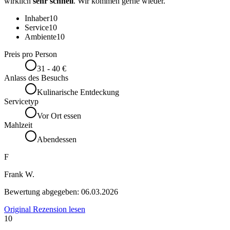
wirklich
sehr schnell
. Wir kommen gerne wieder.
Inhaber
10
Service
10
Ambiente
10
Preis pro Person
31 - 40 €
Anlass des Besuchs
Kulinarische Entdeckung
Servicetyp
Vor Ort essen
Mahlzeit
Abendessen
F
Frank W.
Bewertung abgegeben:
06.03.2026
Original Rezension lesen
10