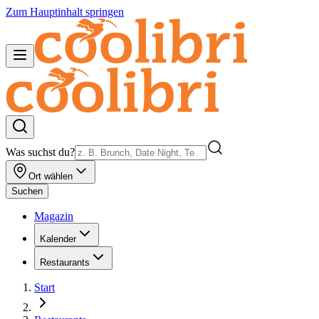
Zum Hauptinhalt springen
Was suchst du?
Ort wählen
Suchen
Magazin
Kalender
Restaurants
Start