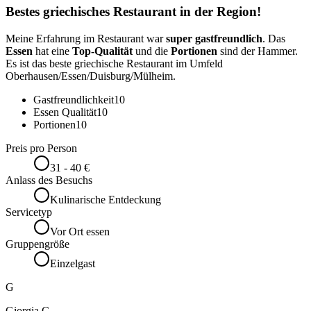
Bestes griechisches Restaurant in der Region!
Meine Erfahrung im Restaurant war
super gastfreundlich
. Das
Essen
hat eine
Top-Qualität
und die
Portionen
sind der Hammer.
Es ist das beste griechische Restaurant im Umfeld
Oberhausen/Essen/Duisburg/Mülheim.
Gastfreundlichkeit
10
Essen Qualität
10
Portionen
10
Preis pro Person
31 - 40 €
Anlass des Besuchs
Kulinarische Entdeckung
Servicetyp
Vor Ort essen
Gruppengröße
Einzelgast
G
Giorgia C.