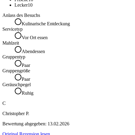
Lecker
10
Anlass des Besuchs
Kulinarische Entdeckung
Servicetyp
Vor Ort essen
Mahlzeit
Abendessen
Gruppentyp
Paar
Gruppengröße
Paar
Geräuschpegel
Ruhig
C
Christopher P.
Bewertung abgegeben:
13.02.2026
Original Rezension lesen