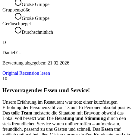
Große Gruppe
Gruppengröße
Große Gruppe
Geräuschpegel
Durchschnittlich
D
Daniel G.
Bewertung abgegeben:
21.02.2026
Original Rezension lesen
10
Hervorragendes Essen und Service!
Unsere Erfahrung im Restaurant war trotz einer kurzfristigen
Erhöhung der Personenzahl von 13 auf 16 Personen absolut positiv.
Das
tolle Team
meisterte die Situation mit Bravour, obwohl das
Lokal voll besetzt war. Die
Beratung und Stimmung
durch den
stets freundlichen Service waren unübertroffen – aufmerksam,
freundlich, passend zu uns Gästen und schnell. Das
Essen
traf
zeitlich optimal bei allen Gästen unserer großen Runde ein, und die