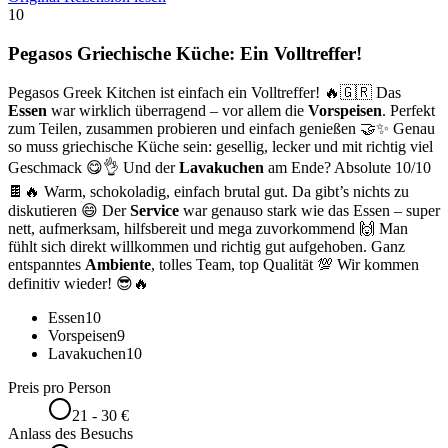
10
Pegasos Griechische Küche: Ein Volltreffer!
Pegasos Greek Kitchen ist einfach ein Volltreffer! 🔥🇬🇷 Das
Essen
war wirklich überragend – vor allem die
Vorspeisen
. Perfekt
zum Teilen, zusammen probieren und einfach genießen 🤝✨ Genau
so muss griechische Küche sein: gesellig, lecker und mit richtig viel
Geschmack 😋👌 Und der
Lavakuchen
am Ende? Absolute 10/10
🍫🔥 Warm, schokoladig, einfach brutal gut. Da gibt’s nichts zu
diskutieren 😄 Der
Service
war genauso stark wie das Essen – super
nett, aufmerksam, hilfsbereit und mega zuvorkommend 🙌 Man
fühlt sich direkt willkommen und richtig gut aufgehoben. Ganz
entspanntes
Ambiente
, tolles Team, top Qualität 💯 Wir kommen
definitiv wieder! 😎🔥
Essen
10
Vorspeisen
9
Lavakuchen
10
Preis pro Person
21 - 30 €
Anlass des Besuchs