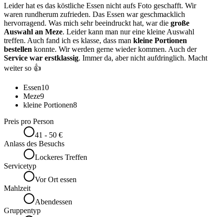
Leider hat es das köstliche Essen nicht aufs Foto geschafft. Wir
waren rundherum zufrieden. Das Essen war geschmacklich
hervorragend. Was mich sehr beeindruckt hat, war die
große
Auswahl an Meze
. Leider kann man nur eine kleine Auswahl
treffen. Auch fand ich es klasse, dass man
kleine Portionen
bestellen
konnte. Wir werden gerne wieder kommen. Auch der
Service war erstklassig
. Immer da, aber nicht aufdringlich. Macht
weiter so 👍
Essen
10
Meze
9
kleine Portionen
8
Preis pro Person
41 - 50 €
Anlass des Besuchs
Lockeres Treffen
Servicetyp
Vor Ort essen
Mahlzeit
Abendessen
Gruppentyp