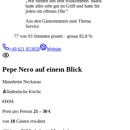
„
Wir fühlten uns sehr willkommen. Maria
hatte alles sehr gut im Griff und hatte für
jeden ein offenes Ohr.
“
Aus den Gästestimmen zum Thema
Service
77 von 93 Stimmen positiv · genau 82,8 %
+49 621 853858
Website
Pepe Nero
auf einem Blick
Mannheim Neckarau
🍝
Italienische Küche
€
€
€
€
€
Preis pro Person
21 – 30 €
von
18
Gästen
erwähnt