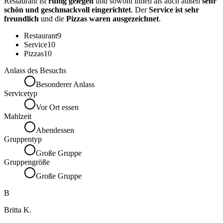
Restaurant ist
ruhig gelegen
und sowohl innen als auch außen
sehr
schön und geschmackvoll eingerichtet
. Der
Service ist sehr
freundlich
und die
Pizzas waren ausgezeichnet
.
Restaurant
9
Service
10
Pizzas
10
Anlass des Besuchs
Besonderer Anlass
Servicetyp
Vor Ort essen
Mahlzeit
Abendessen
Gruppentyp
Große Gruppe
Gruppengröße
Große Gruppe
B
Britta K.