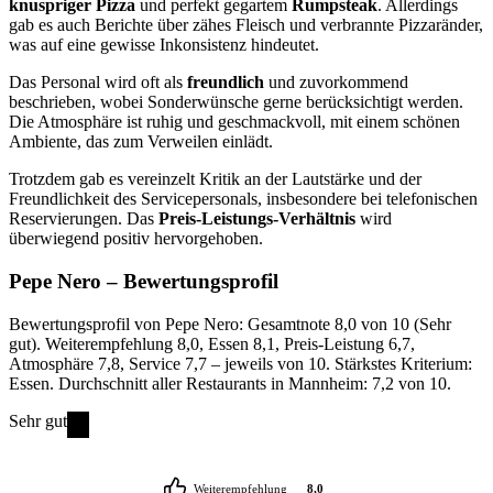
knuspriger Pizza
und perfekt gegartem
Rumpsteak
. Allerdings
gab es auch Berichte über zähes Fleisch und verbrannte Pizzaränder,
was auf eine gewisse Inkonsistenz hindeutet.
Das Personal wird oft als
freundlich
und zuvorkommend
beschrieben, wobei Sonderwünsche gerne berücksichtigt werden.
Die Atmosphäre ist ruhig und geschmackvoll, mit einem schönen
Ambiente, das zum Verweilen einlädt.
Trotzdem gab es vereinzelt Kritik an der Lautstärke und der
Freundlichkeit des Servicepersonals, insbesondere bei telefonischen
Reservierungen. Das
Preis-Leistungs-Verhältnis
wird
überwiegend positiv hervorgehoben.
Pepe Nero
– Bewertungsprofil
Bewertungsprofil von Pepe Nero: Gesamtnote 8,0 von 10 (Sehr
gut). Weiterempfehlung 8,0, Essen 8,1, Preis-Leistung 6,7,
Atmosphäre 7,8, Service 7,7 – jeweils von 10. Stärkstes Kriterium:
Essen. Durchschnitt aller Restaurants in Mannheim: 7,2 von 10.
Sehr gut
Weiterempfehlung
8,0