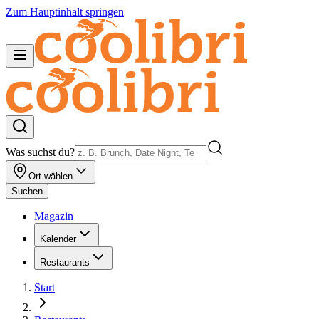
Zum Hauptinhalt springen
Was suchst du?
Ort wählen
Suchen
Magazin
Kalender
Restaurants
Start