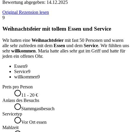
Bewertung abgegeben:
14.12.2025
Original Rezension lesen
9
Weihnachtsfeier mit tollem Essen und Service
Wir hatten eine
Weihnachtsfeier
mit fast 50 Personen und waren
alle sehr zufrieden mit dem
Essen
und dem
Service
. Wir fühlten uns
sehr
willkommen
. Maria hatte alles sehr gut im Griff und hatte für
jeden ein offenes Ohr.
Essen
9
Service
9
willkommen
9
Preis pro Person
11 - 20 €
Anlass des Besuchs
Stammgastbesuch
Servicetyp
Vor Ort essen
Mahlzeit