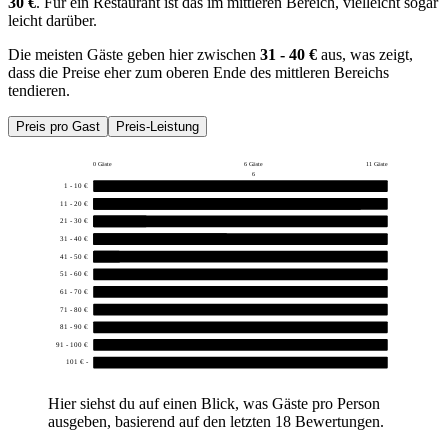
30 €
. Für ein Restaurant ist das im mittleren Bereich, vielleicht sogar
leicht darüber.
Die meisten Gäste geben hier zwischen
31 - 40 €
aus, was zeigt,
dass die Preise eher zum oberen Ende des mittleren Bereichs
tendieren.
Preis pro Gast
Preis-Leistung
0 Gäste
6 Gäste
11 Gäste
6
1 - 10 €
0
11 - 20 €
10
21 - 30 €
2
31 - 40 €
5
41 - 50 €
1
51 - 60 €
0
61 - 70 €
0
71 - 80 €
0
81 - 90 €
0
91 - 100 €
0
101 € -
0
Hier siehst du auf einen Blick, was Gäste pro Person
ausgeben, basierend auf den letzten 18 Bewertungen.