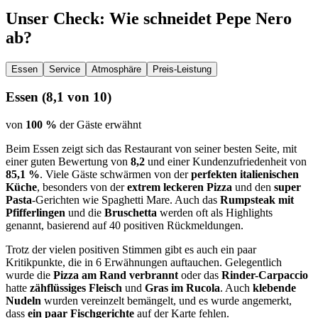
Unser Check
: Wie schneidet
Pepe Nero
ab?
Essen
Service
Atmosphäre
Preis-Leistung
Essen
(
8,1
von 10)
von
100 %
der Gäste erwähnt
Beim Essen zeigt sich das Restaurant von seiner besten Seite, mit
einer guten Bewertung von
8,2
und einer Kundenzufriedenheit von
85,1 %
. Viele Gäste schwärmen von der
perfekten italienischen
Küche
, besonders von der
extrem leckeren Pizza
und den
super
Pasta
-Gerichten wie Spaghetti Mare. Auch das
Rumpsteak mit
Pfifferlingen
und die
Bruschetta
werden oft als Highlights
genannt, basierend auf 40 positiven Rückmeldungen.
Trotz der vielen positiven Stimmen gibt es auch ein paar
Kritikpunkte, die in 6 Erwähnungen auftauchen. Gelegentlich
wurde die
Pizza am Rand verbrannt
oder das
Rinder-Carpaccio
hatte
zähflüssiges Fleisch
und
Gras im Rucola
. Auch
klebende
Nudeln
wurden vereinzelt bemängelt, und es wurde angemerkt,
dass
ein paar Fischgerichte
auf der Karte fehlen.