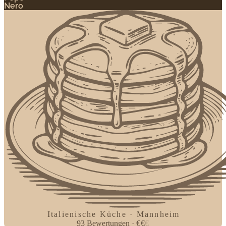
Nero
Italienische Küche · Mannheim
93
Bewertungen
·
€
€
€