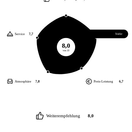
Service
7,7
Essen
8,1
Stärke
8,0
von 10
Atmosphäre
7,8
Preis-Leistung
6,7
Weiterempfehlung
8,0