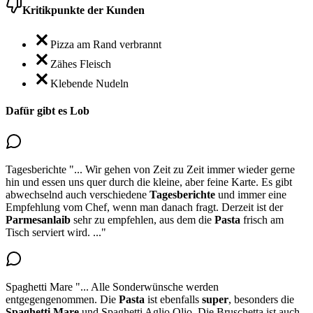
Kritikpunkte der Kunden
Pizza am Rand verbrannt
Zähes Fleisch
Klebende Nudeln
Dafür gibt es Lob
Tagesberichte
"...
Wir gehen von Zeit zu Zeit immer wieder gerne
hin und essen uns quer durch die kleine, aber feine Karte.
Es gibt
abwechselnd auch verschiedene
Tagesberichte
und immer eine
Empfehlung vom Chef, wenn man danach fragt. Derzeit ist der
Parmesanlaib
sehr zu empfehlen, aus dem die
Pasta
frisch am
Tisch serviert wird.
..."
Spaghetti Mare
"...
Alle Sonderwünsche werden
entgegengenommen. Die
Pasta
ist ebenfalls
super
, besonders die
Spaghetti Mare
und Spaghetti Aglio Olio. Die Bruschetta ist auch