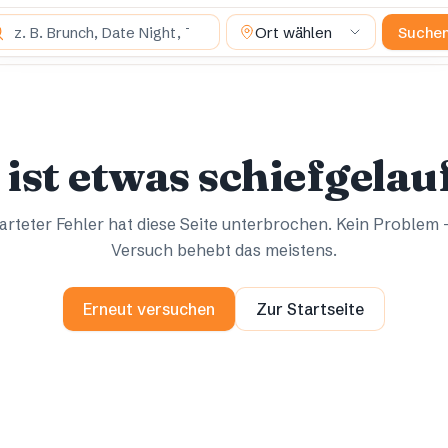
 suchst du?
Ort wählen
Suche
Ups.
Ups.
 ist etwas schiefgelau
rteter Fehler hat diese Seite unterbrochen. Kein Problem 
Versuch behebt das meistens.
Erneut versuchen
Zur Startseite