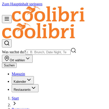
Zum Hauptinhalt springen
Was suchst du?
Ort wählen
Suchen
Magazin
Kalender
Restaurants
Start