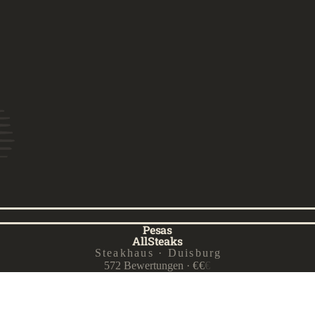
Pesas
AllSteaks
Steakhaus · Duisburg
572
Bewertungen
·
€
€
€