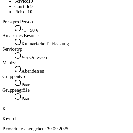
Service
10
Garstufe
9
Fleisch
10
Preis pro Person
41 - 50 €
Anlass des Besuchs
Kulinarische Entdeckung
Servicetyp
Vor Ort essen
Mahlzeit
Abendessen
Gruppentyp
Paar
Gruppengröße
Paar
K
Kevin L.
Bewertung abgegeben:
30.09.2025