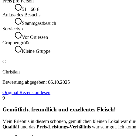
Preis pro Person
51 - 60 €
Anlass des Besuchs
Stammgastbesuch
Servicetyp
Vor Ort essen
Gruppengröße
Kleine Gruppe
C
Christian
Bewertung abgegeben:
06.10.2025
Original Rezension lesen
9
Gemütlich, freundlich und exzellentes Fleisch!
Mein Erlebnis in diesem schönen, gemütlichen kleinen Lokal war du
Qualität
und das
Preis-Leistungs-Verhältnis
war sehr gut. Ich komm