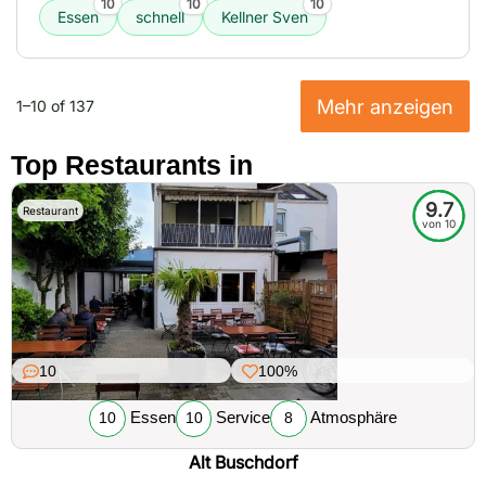
10
10
10
Essen
schnell
Kellner Sven
Mehr anzeigen
1–10 of 137
Top Restaurants in
9.7
Restaurant
von 10
10
100%
Essen
Service
Atmosphäre
10
10
8
Alt Buschdorf