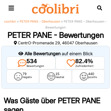
Skip
to
content
coolibri
»
PETER PANE – Oberhausen
»
PETER PANE – Oberhausen –
Bewertungen
PETER PANE - Bewertungen
CentrO-Promenade 29, 46047 Oberhausen
Alle Bewertungen
auf einem Blick
534
82.4%
Bewertungen
Zufriedenheit
79
15
440
negativ
neutral
positiv
Was Gäste über
PETER PANE
sagen