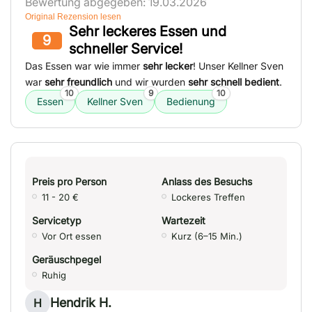
Bewertung abgegeben: 19.03.2026
Original Rezension lesen
Sehr leckeres Essen und
9
schneller Service!
Das Essen war wie immer
sehr lecker
! Unser Kellner Sven
war
sehr freundlich
und wir wurden
sehr schnell bedient
.
10
9
10
Essen
Kellner Sven
Bedienung
Preis pro Person
Anlass des Besuchs
11 - 20 €
Lockeres Treffen
Servicetyp
Wartezeit
Vor Ort essen
Kurz (6–15 Min.)
Geräuschpegel
Ruhig
Hendrik H.
H