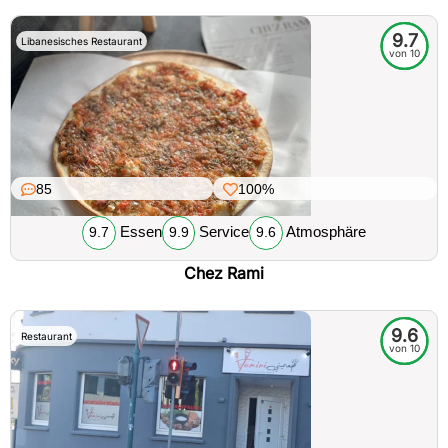
9.7
Libanesisches Restaurant
von 10
85
100%
Essen
Service
Atmosphäre
9.7
9.9
9.6
Chez Rami
9.6
Restaurant
von 10