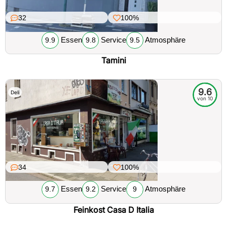
32
100%
Essen
Service
Atmosphäre
9.9
9.8
9.5
Tamini
9.6
Deli
von 10
34
100%
Essen
Service
Atmosphäre
9.7
9.2
9
Feinkost Casa D Italia